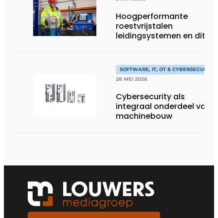
Hoogperformante
roestvrijstalen
leidingsystemen en dito
procesopvolging
SOFTWARE, IT, OT & CYBERSECURITY
28 MEI 2026
Cybersecurity als
integraal onderdeel van
machinebouw