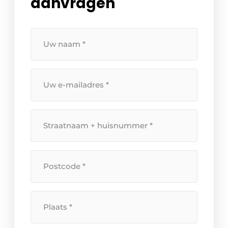
aanvragen
Uw
naam
*
Uw
e-
mailadres
*
Straatnaam
+
huisnummer
*
Postcode
*
Plaats
*