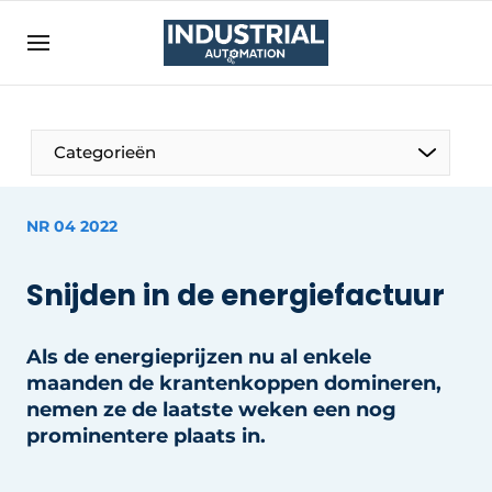
Aanmelden
Algemene voorwaarden
Bedrijven
Aanmelden
Bedankt voor de aanmelding
Categorieën
Bedrijven
Contact
NR 04 2022
Direct contact
Snijden in de energiefactuur
Eigen content aanleveren
Evenement aanmelden
Als de energieprijzen nu al enkele
Home
maanden de krantenkoppen domineren,
Meest gelezen
nemen ze de laatste weken een nog
prominentere plaats in.
Nieuwsbrief
Podcasts