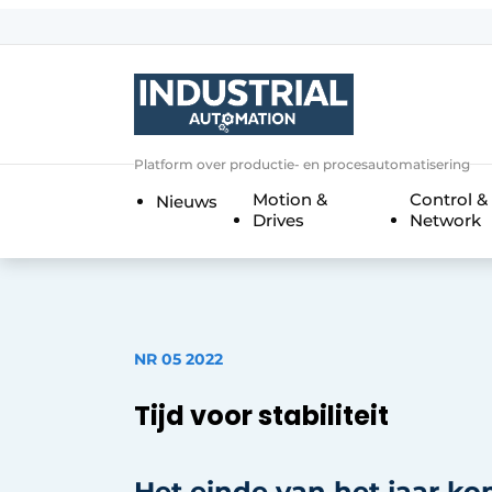
Aanmelden
Algemene voorwaarden
Bedrijven
Aanmelden
Bedankt voor de a
Platform over productie- en procesautomatisering
Bedrijven
Motion &
Control &
Nieuws
Contact
Drives
Network
Direct contact
Eigen content aanleveren
Evenement aanmelden
NR 05 2022
Home
Meest gelezen
Tijd voor stabiliteit
Nieuwsbrief
Podcasts
Het einde van het jaar kom