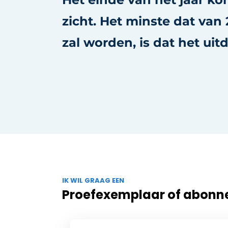
Privacy / Cookie statement
zicht. Het minste dat van
Vacature aanmelden
zal worden, is dat het ui
Vacatures
Video’s
IK WIL GRAAG EEN
Proefexemplaar of abon