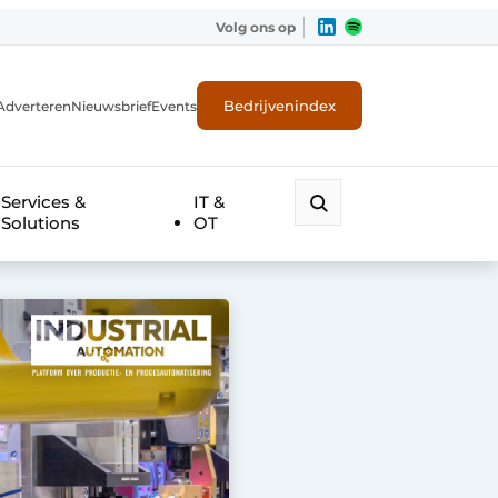
Volg ons op
Bedrijvenindex
Adverteren
Nieuwsbrief
Events
Services &
IT &
Solutions
OT