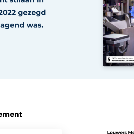
 2022 gezegd
tdagend was.
nement
Louwers M