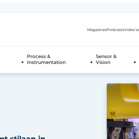
Magazines
Podcasts
Video’s
anmelding
Process &
Sensor &
Instrumentation
Vision
t stilaan in