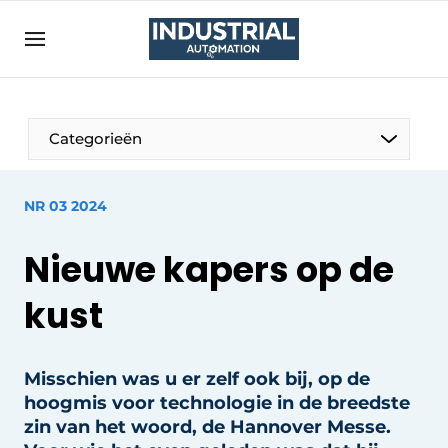
Aanmelden
Algemene voorwaarden
Bedrijven
Aanmelden
Bedankt voor de aanmelding
Categorieën
Bedrijven
Contact
NR 03 2024
Direct contact
Nieuwe kapers op de
Eigen content aanleveren
Evenement aanmelden
kust
Home
Meest gelezen
Misschien was u er zelf ook bij, op de
hoogmis voor technologie in de breedste
Nieuwsbrief
zin van het woord, de Hannover Messe.
Podcasts