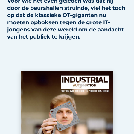
Voor wie het even geleden was dat hij
Privacy / Cookie statement
door de beurshallen struinde, viel het toch
op dat de klassieke OT-giganten nu
Vacature aanmelden
moeten opboksen tegen de grote IT-
Vacatures
jongens van deze wereld om de aandacht
van het publiek te krijgen.
Video’s