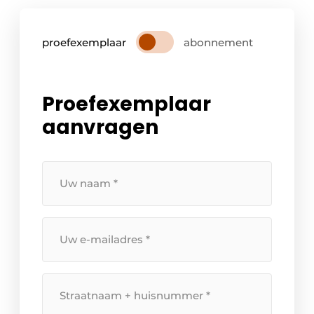
proefexemplaar
abonnement
Proefexemplaar
aanvragen
Uw
naam
*
Uw
e-
mailadres
*
Straatnaam
+