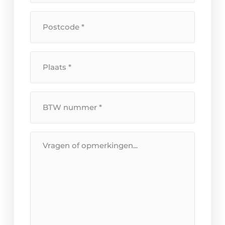
huisnummer
*
Postcode
*
Plaats
*
BTW
Nummer
*
Bericht