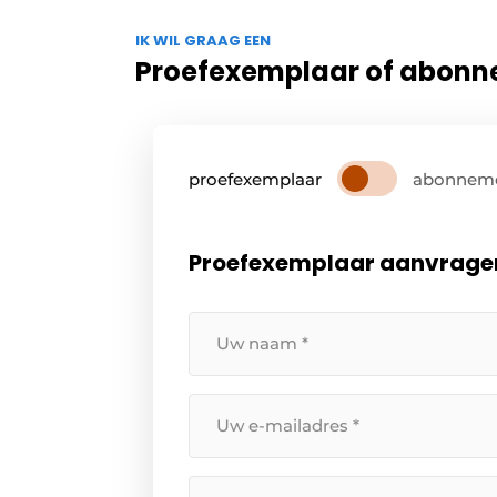
IK WIL GRAAG EEN
Proefexemplaar of abon
proefexemplaar
abonnem
Proefexemplaar aanvrage
Uw
naam
*
Uw
e-
mailadres
Straatnaam
*