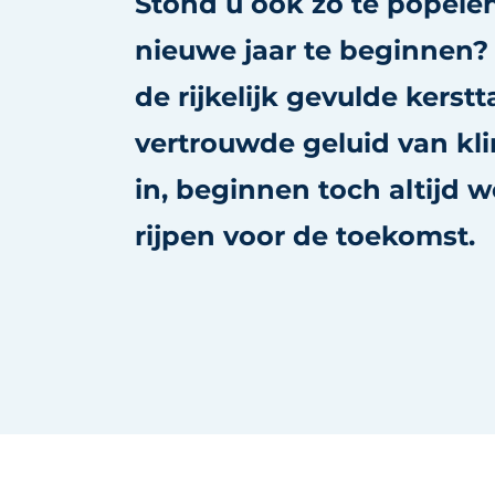
Stond u ook zo te popele
Privacy / Cookie statement
nieuwe jaar te beginnen?
Vacature aanmelden
de rijkelijk gevulde kerstt
Vacatures
vertrouwde geluid van kl
Video’s
in, beginnen toch altijd 
rijpen voor de toekomst.