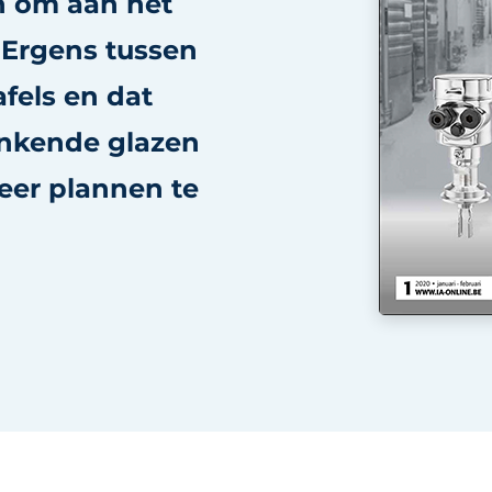
n om aan het
 Ergens tussen
afels en dat
inkende glazen
weer plannen te