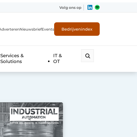
Volg ons op
Bedrijvenindex
Adverteren
Nieuwsbrief
Events
Services &
IT &
Solutions
OT