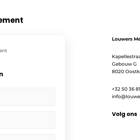
nement
Louwers M
ent
Kapellestraa
Gebouw G
8020 Oostk
n
+32 50 36 8
info@louwe
Volg ons