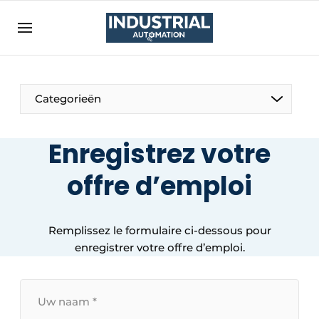
Bedrijven
Contact
Contact
Categorieën
Direct contact
Eigen content aanleveren
Enregistrez votre
Emploi
offre d’emploi
Enregistrer une offre demploi
Entreprises
Merci de votre inscription
S’inscrire
Remplissez le formulaire ci-dessous pour
Evenement aanmelden
enregistrer votre offre d’emploi.
Home
Meest gelezen
Votre
nom
Newsletter