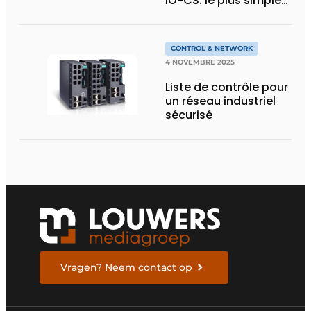
IO-CS: le plus simple
et rapide moyen
d’intégrer la sécurité
fonctionnelle aux
CONTROL & NETWORK
machines mobiles
4 NOVEMBRE 2025
Liste de contrôle pour
un réseau industriel
sécurisé
Vragen? Neem contact op