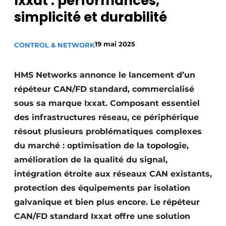
Ixxat : performances,
Podcasts
simplicité et durabilité
Privacy / Cookie statement
19 mai 2025
CONTROL & NETWORK
S’inscrire
S’inscrire
HMS Networks annonce le lancement d’un
Termes et conditions
répéteur CAN/FD standard, commercialisé
Video’s
sous sa marque Ixxat. Composant essentiel
des infrastructures réseau, ce périphérique
résout plusieurs problématiques complexes
du marché : optimisation de la topologie,
amélioration de la qualité du signal,
intégration étroite aux réseaux CAN existants,
protection des équipements par isolation
galvanique et bien plus encore. Le répéteur
CAN/FD standard Ixxat offre une solution