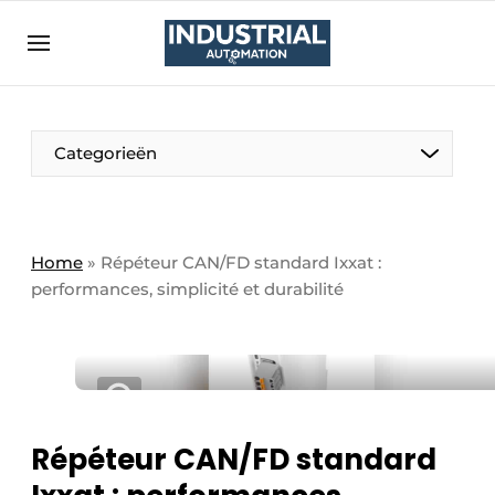
Bedrijven
Contact
Contact
Categorieën
Direct contact
Eigen content aanleveren
Emploi
Home
»
Répéteur CAN/FD standard Ixxat :
performances, simplicité et durabilité
Enregistrer une offre demploi
Entreprises
Merci de votre inscription
S’inscrire
Evenement aanmelden
Home
Meest gelezen
Répéteur CAN/FD standard
Newsletter