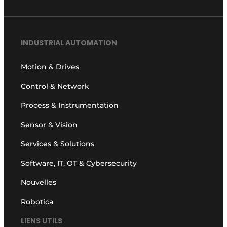
Podcasts
Privacy / Cookie statement
INDUSTRIAL AUTOMATION
S’inscrire
S’inscrire
Motion & Drives
Termes et conditions
Control & Network
Video’s
Process & Instrumentation
Sensor & Vision
Services & Solutions
Software, IT, OT & Cybersecurity
Nouvelles
Robotica
LIENS UTILS