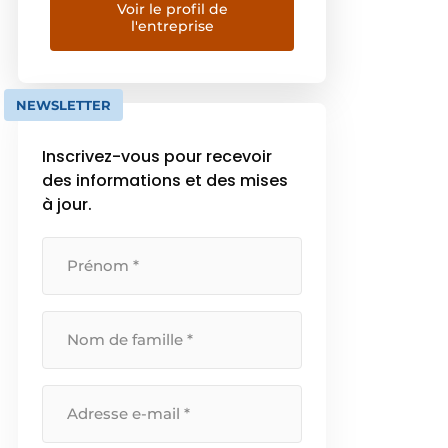
aansluiten op
Voir le profil de
l'entreprise
besturingssystemen. Productie
processen worden
tegenwoordig steeds complexer,
daarom is het belangrijk dat de
NEWSLETTER
meettechnieken die worden
gebruikt worden ter controle en
Inscrivez-vous pour recevoir
om de processen te monitoren,
des informations et des mises
steeds eenvoudiger en
à jour.
intuïtiever worden. Voor VEGA is
deze […]