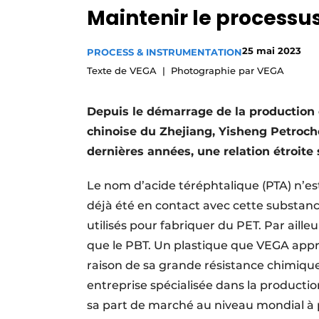
Maintenir le processu
Podcasts
Privacy / Cookie statement
25 mai 2023
PROCESS & INSTRUMENTATION
S’inscrire
Texte de VEGA
Photographie par VEGA
S’inscrire
Depuis le démarrage de la production 
Termes et conditions
chinoise du Zhejiang, Yisheng Petroch
Video’s
dernières années, une relation étroite 
Le nom d’acide téréphtalique (PTA) n’est
déjà été en contact avec cette substanc
utilisés pour fabriquer du PET. Par ailleu
que le PBT. Un plastique que VEGA appré
raison de sa grande résistance chimiqu
entreprise spécialisée dans la production
sa part de marché au niveau mondial à p