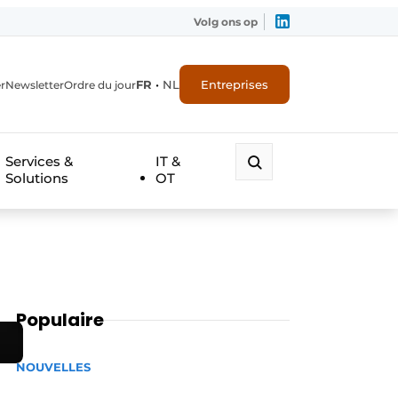
Volg ons op
FR
•
NL
Entreprises
r
Newsletter
Ordre du jour
Services &
IT &
Solutions
OT
Populaire
NOUVELLES