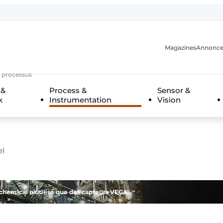
Magazines
Annonce
s processus
 &
Process &
Sensor &
k
Instrumentation
Vision
n
el
chemical n’utilise que des capteurs VEGA.