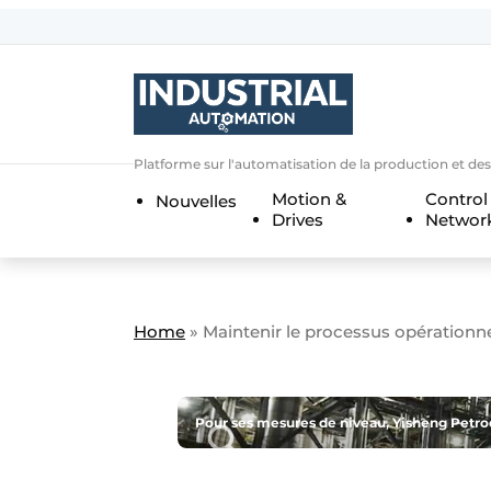
Bedrijven
Contact
Contact
Platforme sur l'automatisation de la production et de
Direct contact
Motion &
Control
Nouvelles
Eigen content aanleveren
Drives
Networ
Emploi
Enregistrer une offre demploi
Entreprises
Merci de votre inscriptio
S’inscrire
Home
»
Maintenir le processus opérationn
Evenement aanmelden
Home
Pour ses mesures de niveau, Yisheng Petro
Meest gelezen
Newsletter