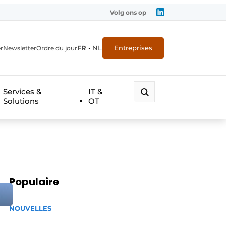
Volg ons op
FR
•
NL
Entreprises
r
Newsletter
Ordre du jour
Services &
IT &
Solutions
OT
Populaire
NOUVELLES