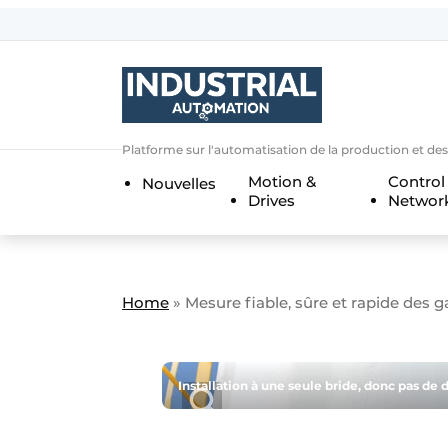
Bedrijven
Contact
Contact
Platforme sur l'automatisation de la production et de
Direct contact
Motion &
Control
Nouvelles
Eigen content aanleveren
Drives
Networ
Emploi
Enregistrer une offre demploi
Entreprises
Merci de votre inscriptio
S’inscrire
Home
»
Mesure fiable, sûre et rapide des g
Evenement aanmelden
Home
Installation à une seule bride, donc pas de 
Meest gelezen
Newsletter