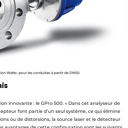
on Wafer, pour les conduites à partir de DN50.
nis
ion innovante : le GPro 500. « Dans cet analyseur de
cepteur font partie d’un seul système, ce qui élimine
ons ou de distorsions, la source laser et le détecteur
s avantages de cette configuration sont les suivants