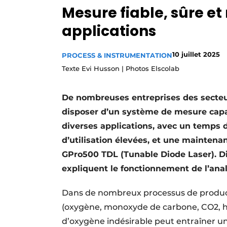
Mesure fiable, sûre et
Podcasts
applications
Privacy / Cookie statement
S’inscrire
10 juillet 2025
PROCESS & INSTRUMENTATION
S’inscrire
Texte Evi Husson | Photos Elscolab
Termes et conditions
De nombreuses entreprises des secte
Video’s
disposer d’un système de mesure capa
diverses applications, avec un temps de
d’utilisation élevées, et une maintena
GPro500 TDL (Tunable Diode Laser). D
expliquent le fonctionnement de l’ana
Dans de nombreux processus de producti
(oxygène, monoxyde de carbone, CO2, hum
d’oxygène indésirable peut entraîner un