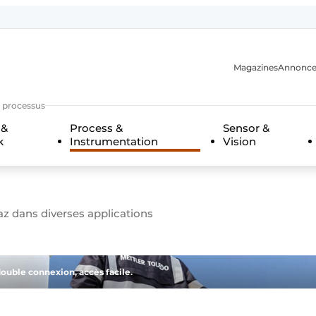
Magazines
Annonce
s processus
 &
Process &
Sensor &
k
Instrumentation
Vision
n
az dans diverses applications
double connexion, accès facile.