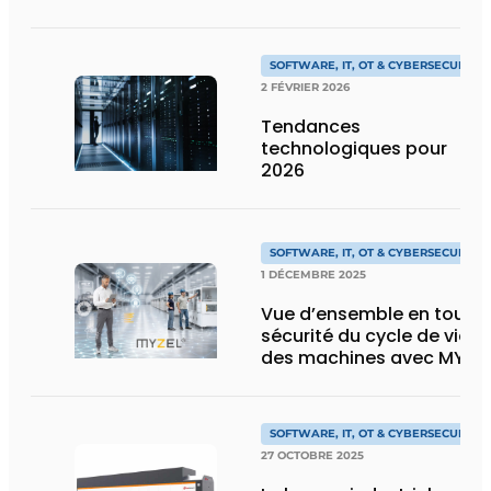
prépare l’IA sur le
shopfloor
SOFTWARE, IT, OT & CYBERSECURITY
2 FÉVRIER 2026
Tendances
technologiques pour
2026
SOFTWARE, IT, OT & CYBERSECURITY
1 DÉCEMBRE 2025
Vue d’ensemble en toute
sécurité du cycle de vie
des machines avec MYZEL
Lifecycle Platform – une
plateforme destinée aux
hommes et aux machines
SOFTWARE, IT, OT & CYBERSECURITY
27 OCTOBRE 2025