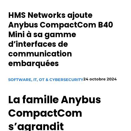
Podcasts
HMS Networks ajoute
Privacy / Cookie statement
Anybus CompactCom B40
S’inscrire
Mini à sa gamme
S’inscrire
d’interfaces de
Termes et conditions
communication
Video’s
embarquées
24 octobre 2024
SOFTWARE, IT, OT & CYBERSECURITY
La famille Anybus
CompactCom
s’agrandit