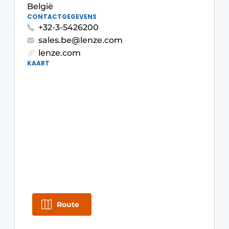
België
Podcasts
CONTACTGEGEVENS
+32-3-5426200
Privacy / Cookie statement
sales.be@lenze.com
S’inscrire
lenze.com
KAART
S’inscrire
Termes et conditions
Video’s
Route