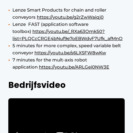
Lenze Smart Products for chain and roller
conveyors
https://youtu.be/g2rZwWaiqj0
Lenze FAST (application software
toolbox)
https://youtu.be/_RXa63Omk50?
list=PLQCcCRGE4bNuf9e7oEBWdvF7Ufk_afMnO
5 minutes for more complex, speed variable belt
conveyor
https://youtu.be/s6LXSFW8wKw
7 minutes for the mult-axis robot
application
https://youtu.be/ARLGei0NW3E
Bedrijfsvideo