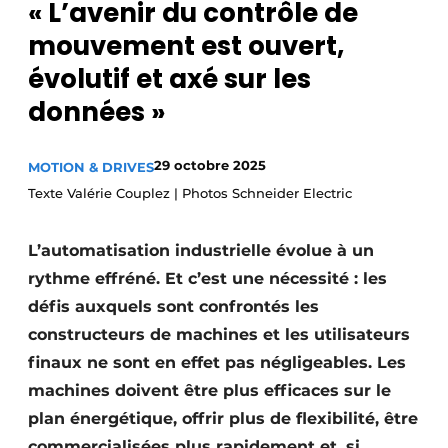
« L’avenir du contrôle de
Podcasts
mouvement est ouvert,
Privacy / Cookie statement
évolutif et axé sur les
S’inscrire
données »
S’inscrire
Termes et conditions
29 octobre 2025
MOTION & DRIVES
Video’s
Texte Valérie Couplez | Photos Schneider Electric
L’automatisation industrielle évolue à un
rythme effréné. Et c’est une nécessité : les
défis auxquels sont confrontés les
constructeurs de machines et les utilisateurs
finaux ne sont en effet pas négligeables. Les
machines doivent être plus efficaces sur le
plan énergétique, offrir plus de flexibilité, être
commercialisées plus rapidement et, si