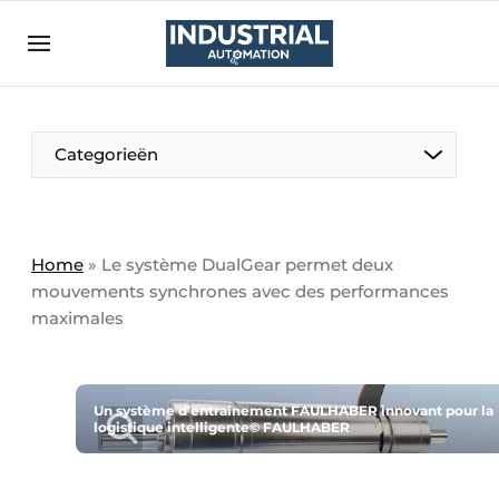
Bedrijven
Contact
Contact
Categorieën
Direct contact
Eigen content aanleveren
Emploi
Home
»
Le système DualGear permet deux
mouvements synchrones avec des performances
Enregistrer une offre demploi
maximales
Entreprises
Merci de votre inscription
S’inscrire
Evenement aanmelden
Home
Un système d’entraînement FAULHABER innovant pour la
logistique intelligente© FAULHABER
Meest gelezen
Newsletter