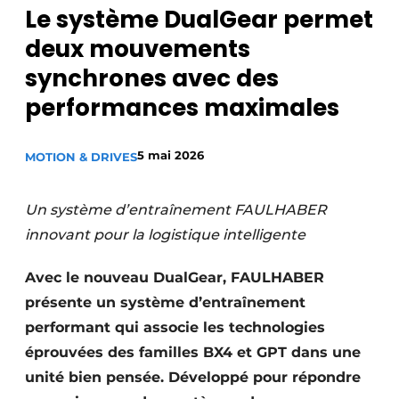
Le système DualGear permet
Podcasts
deux mouvements
Privacy / Cookie statement
synchrones avec des
S’inscrire
performances maximales
S’inscrire
Termes et conditions
5 mai 2026
MOTION & DRIVES
Video’s
Un système d’entraînement FAULHABER
innovant pour la logistique intelligente
Avec le nouveau DualGear, FAULHABER
présente un système d’entraînement
performant qui associe les technologies
éprouvées des familles BX4 et GPT dans une
unité bien pensée. Développé pour répondre