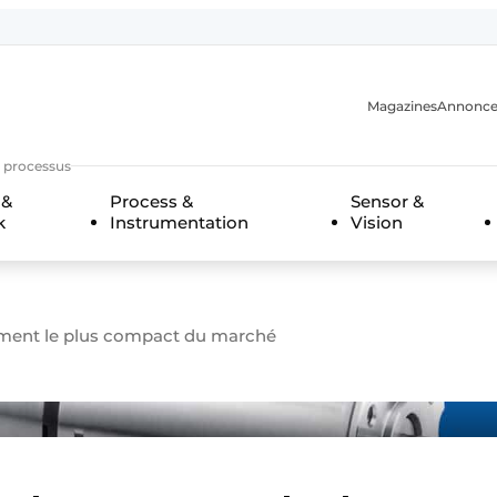
Magazines
Annonce
s processus
 &
Process &
Sensor &
k
Instrumentation
Vision
n
ment le plus compact du marché