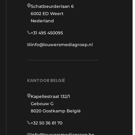
Schatbeurderlaan 6
6002 ED Weert
Nederland
+31 495 450095
info@louwersmediagroep.nl
KANTOOR BELGIË
Kapellestraat 132/1
Gebouw G
8020 Oostkamp België
+32 50 36 81 70
info@louwersmediagroep.be