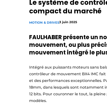
Le système de contrô
Podcasts
compact du marché
Privacy / Cookie statement
S’inscrire
3 juin 2025
MOTION & DRIVES
S’inscrire
FAULHABER présente un no
Termes et conditions
mouvement, ou plus précis
Video’s
mouvement intégré le plus
Intégré aux puissants moteurs sans bal
contrôleur de mouvement BX4 IMC fait 
et des performances exceptionnelles. Pa
18mm, dans lesquels sont notamment in
12 bits. Pour couronner le tout, la plei
modèles.