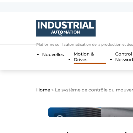
Bedrijven
Contact
Contact
Platforme sur l'automatisation de la production et de
Direct contact
Motion &
Control
Nouvelles
Eigen content aanleveren
Drives
Networ
Emploi
Enregistrer une offre demploi
Entreprises
Merci de votre inscriptio
S’inscrire
Home
»
Le système de contrôle du mouve
Evenement aanmelden
Home
Meest gelezen
Newsletter