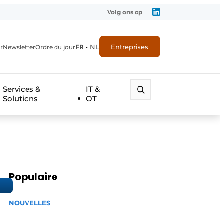
Volg ons op
FR
•
NL
Entreprises
r
Newsletter
Ordre du jour
Services &
IT &
Solutions
OT
Populaire
NOUVELLES