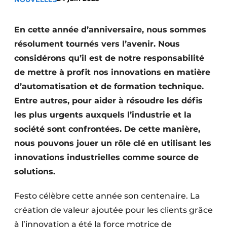
Podcasts
Privacy / Cookie statement
En cette année d’anniversaire, nous sommes
résolument tournés vers l’avenir. Nous
S’inscrire
considérons qu’il est de notre responsabilité
S’inscrire
de mettre à profit nos innovations en matière
Termes et conditions
d’automatisation et de formation technique.
Video’s
Entre autres, pour aider à résoudre les défis
les plus urgents auxquels l’industrie et la
société sont confrontées. De cette manière,
nous pouvons jouer un rôle clé en utilisant les
innovations industrielles comme source de
solutions.
Festo célèbre cette année son centenaire. La
création de valeur ajoutée pour les clients grâce
à l’innovation a été la force motrice de