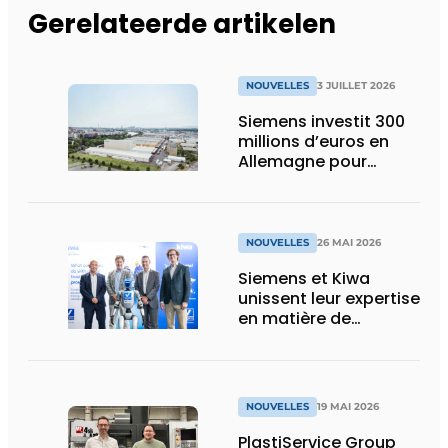
Gerelateerde artikelen
NOUVELLES
3 JUILLET 2026
Siemens investit 300
millions d’euros en
Allemagne pour
construire l’épine
dorsale électrique des
industries de demain
NOUVELLES
26 MAI 2026
Siemens et Kiwa
unissent leur expertise
en matière de
cybersécurité OT, de
sécurité fonctionnelle,
d’IA et de
réglementation
NOUVELLES
19 MAI 2026
PlastiService Group