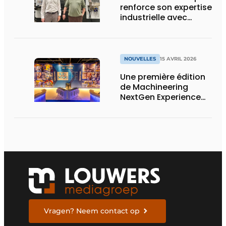
renforce son expertise
industrielle avec
l’acquisition de la
société Les
Élastomères Moulés
(LEM)
NOUVELLES
15 AVRIL 2026
Une première édition
de Machineering
NextGen Experience
réussie qui pose des
bases solides pour
l’avenir
Vragen? Neem contact op