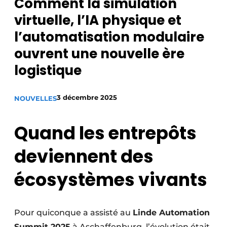
Comment la simulation
Podcasts
virtuelle, l’IA physique et
Privacy / Cookie statement
l’automatisation modulaire
S’inscrire
ouvrent une nouvelle ère
S’inscrire
logistique
Termes et conditions
Video’s
3 décembre 2025
NOUVELLES
Quand les entrepôts
deviennent des
écosystèmes vivants
Pour quiconque a assisté au
Linde Automation
Summit 2025
à Aschaffenburg, l’évolution était