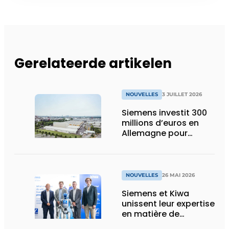
Gerelateerde artikelen
NOUVELLES
3 JUILLET 2026
Siemens investit 300
millions d’euros en
Allemagne pour
construire l’épine
dorsale électrique des
industries de demain
NOUVELLES
26 MAI 2026
Siemens et Kiwa
unissent leur expertise
en matière de
cybersécurité OT, de