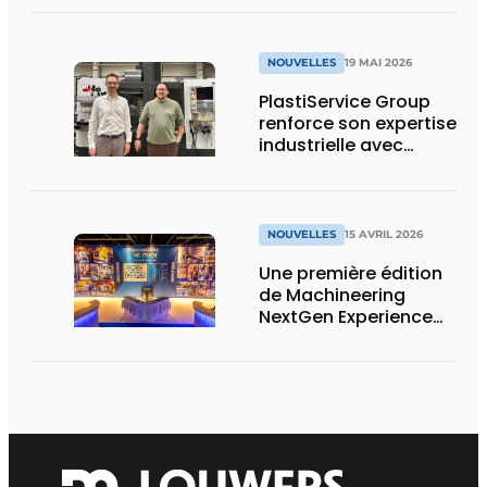
sécurité fonctionnelle,
d’IA et de
réglementation
NOUVELLES
19 MAI 2026
PlastiService Group
renforce son expertise
industrielle avec
l’acquisition de la
société Les
Élastomères Moulés
(LEM)
NOUVELLES
15 AVRIL 2026
Une première édition
de Machineering
NextGen Experience
réussie qui pose des
bases solides pour
l’avenir