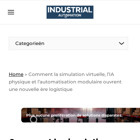
Bedrijven
Contact
Contact
Categorieën
Direct contact
Eigen content aanleveren
Emploi
Home
»
Comment la simulation virtuelle, l’IA
physique et l’automatisation modulaire ouvrent
Enregistrer une offre demploi
une nouvelle ère logistique
Entreprises
Merci de votre inscription
S’inscrire
Evenement aanmelden
Home
Plus aucune prolifération de solutions disparates.
Meest gelezen
Newsletter