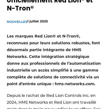
officiellement Red Lion® et
Podcasts
N-Tron®
Privacy / Cookie statement
1 juillet 2025
NOUVELLES
S’inscrire
S’inscrire
Les marques Red Lion® et N-Tron®,
Termes et conditions
reconnues pour leurs solutions robustes, font
Video’s
désormais partie intégrante de HMS
Networks. Cette intégration stratégique
donne aux professionnels de l’automatisation
industrielle un accès simplifié à une gamme
complète de solutions de connectivité via un
point d’entrée unique : hms-networks.com.
Depuis le rachat de Red Lion Controls Inc. en
2024, HMS Networks et Red Lion ont travaillé