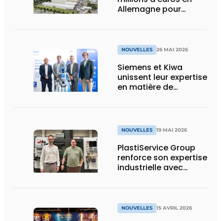
Allemagne pour
construire l’épine
dorsale électrique des
industries de demain
NOUVELLES
26 MAI 2026
Siemens et Kiwa
unissent leur expertise
en matière de
cybersécurité OT, de
sécurité fonctionnelle,
d’IA et de
réglementation
NOUVELLES
19 MAI 2026
PlastiService Group
renforce son expertise
industrielle avec
l’acquisition de la
société Les
Élastomères Moulés
(LEM)
NOUVELLES
15 AVRIL 2026