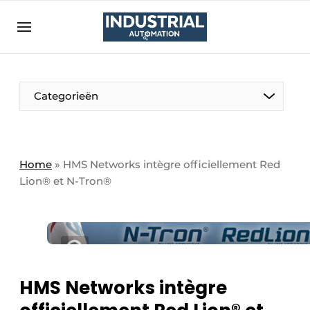
Bedrijven
Contact
Contact
Categorieën
Direct contact
Eigen content aanleveren
Emploi
Home
»
HMS Networks intègre officiellement Red
Lion® et N-Tron®
Enregistrer une offre demploi
Entreprises
Merci de votre inscription
S’inscrire
Evenement aanmelden
Home
Meest gelezen
HMS Networks intègre
Newsletter