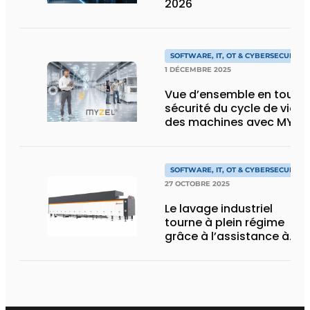
2026
SOFTWARE, IT, OT & CYBERSECURITY
1 DÉCEMBRE 2025
Vue d’ensemble en toute
sécurité du cycle de vie
des machines avec MYZEL
Lifecycle Platform – une
plateforme destinée aux
hommes et aux machines
SOFTWARE, IT, OT & CYBERSECURITY
27 OCTOBRE 2025
Le lavage industriel
tourne à plein régime
grâce à l’assistance à
distance