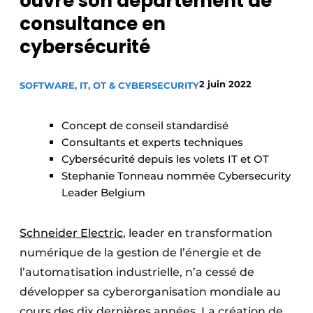
ouvre son département de
Podcasts
consultance en
Privacy / Cookie statement
cybersécurité
S’inscrire
2 juin 2022
SOFTWARE, IT, OT & CYBERSECURITY
S’inscrire
Termes et conditions
Concept de conseil standardisé
Video’s
Consultants et experts techniques
Cybersécurité depuis les volets IT et OT
Stephanie Tonneau nommée Cybersecurity
Leader Belgium
Schneider Electric
, leader en transformation
numérique de la gestion de l’énergie et de
l’automatisation industrielle, n’a cessé de
développer sa cyberorganisation mondiale au
cours des dix dernières années. La création de