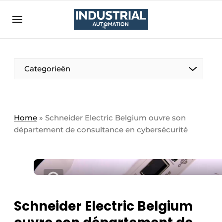
Bedrijven
Contact
Contact
Categorieën
Direct contact
Eigen content aanleveren
Emploi
Home
»
Schneider Electric Belgium ouvre son
département de consultance en cybersécurité
Enregistrer une offre demploi
Entreprises
Merci de votre inscription
S’inscrire
Evenement aanmelden
Home
Meest gelezen
Schneider Electric Belgium
Newsletter