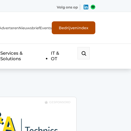
Volg ons op
Bedrijvenindex
Adverteren
Nieuwsbrief
Events
Services &
IT &
Solutions
OT
GESPONSORD