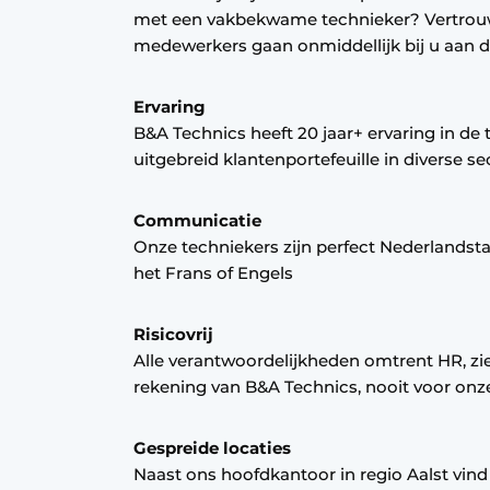
met een vakbekwame technieker? Vertrou
Privacy / Cookie statement
medewerkers gaan onmiddellijk bij u aan d
Vacature aanmelden
Vacatures
Ervaring
B&A Technics heeft 20 jaar+ ervaring in de
Video’s
uitgebreid klantenportefeuille in diverse s
Communicatie
Onze techniekers zijn perfect Nederlandst
het Frans of Engels
Risicovrij
Alle verantwoordelijkheden omtrent HR, zie
rekening van B&A Technics, nooit voor onz
Gespreide locaties
Naast ons hoofdkantoor in regio Aalst vind