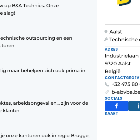
w op B&A Technics. Onze
e slag!
Aalst
 technische outsourcing en een
Technische 
ectoren
ADRES
Industrielaan
9320 Aalst
alig maar behelpen zich ook prima in
België
CONTACTGEGEV
+32 475 80 
b-abvba.be
SOCIALS
ktes, arbeidsongevallen… zijn voor de
e klanten
KAART
 je onze kantoren ook in regio Brugge,