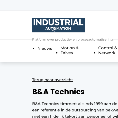
Aanmelden
Algemene voorwaarden
Bedrijven
Aanmelden
Bedankt voor de a
Platform over productie- en procesautomatisering
Bedrijven
Motion &
Control &
Nieuws
Contact
Drives
Network
Direct contact
Eigen content aanleveren
Evenement aanmelden
Terug naar overzicht
Home
B&A Technics
Meest gelezen
B&A Technics timmert al sinds 1999 aan de 
Nieuwsbrief
een referentie in de outsourcing van bekw
Podcasts
met een tijdelijk tekort aan personeel of w