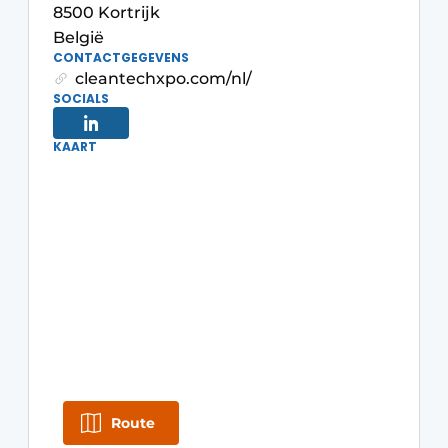
8500 Kortrijk
Privacy / Cookie statement
België
Vacature aanmelden
CONTACTGEGEVENS
cleantechxpo.com/nl/
Vacatures
SOCIALS
Video’s
KAART
Route