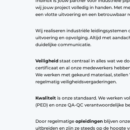
Indinox is jouw partner voor industriële pi
Privacy / Cookie statement
wij jouw project volledig in handen. Met m
een vlotte uitvoering en een betrouwbaar r
Vacature aanmelden
Vacatures
Wij realiseren industriële leidingsystemen 
Video’s
uitvoering en opvolging. Altijd met aandacht
duidelijke communicatie.
Veiligheid
staat centraal in alles wat we d
certificaat en al onze medewerkers hebben
We werken met gekeurd materiaal, stelle
regelmatig veiligheidsvergaderingen.
Kwaliteit
is onze standaard. We werken vo
(PED) en onze QA-QC verantwoordelijke bew
Door regelmatige
opleidingen
blijven onz
uitbreiden en zijn ze steeds op de hoogte