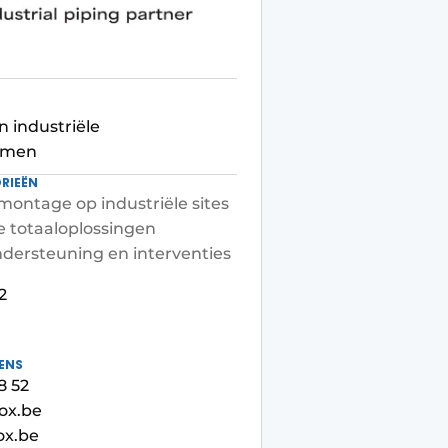
 industriële
temen
RIEËN
 montage op industriële sites
 totaaloplossingen
dersteuning en interventies
2
ENS
8 52
ox.be
ox.be