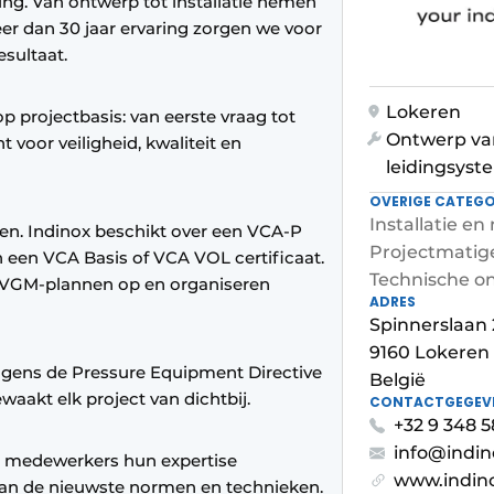
ping. Van ontwerp tot installatie nemen
eer dan 30 jaar ervaring zorgen we voor
esultaat.
Lokeren
op projectbasis: van eerste vraag tot
Ontwerp van
 voor veiligheid, kwaliteit en
leidingsys
OVERIGE CATEGO
Installatie en
oen. Indinox beschikt over een VCA-P
Projectmatige
 een VCA Basis of VCA VOL certificaat.
Technische on
n VGM-plannen op en organiseren
ADRES
Spinnerslaan 
9160 Lokeren
lgens de Pressure Equipment Directive
België
aakt elk project van dichtbij.
CONTACTGEGEV
+32 9 348 5
info@indin
e medewerkers hun expertise
www.indin
 van de nieuwste normen en technieken.