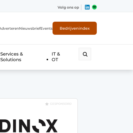
Volg ons op
Bedrijvenindex
Adverteren
Nieuwsbrief
Events
Services &
IT &
Solutions
OT
GESPONSORD