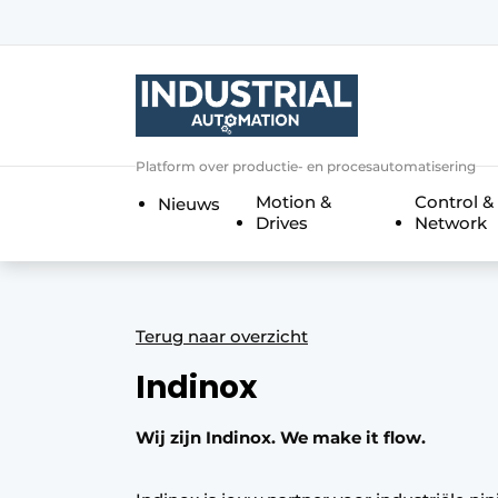
Aanmelden
Algemene voorwaarden
Bedrijven
Aanmelden
Bedankt voor de a
Platform over productie- en procesautomatisering
Bedrijven
Motion &
Control &
Nieuws
Contact
Drives
Network
Direct contact
Eigen content aanleveren
Evenement aanmelden
Terug naar overzicht
Home
Indinox
Meest gelezen
Wij zijn Indinox. We make it flow.
Nieuwsbrief
Podcasts