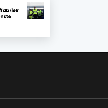
ffabriek
enste