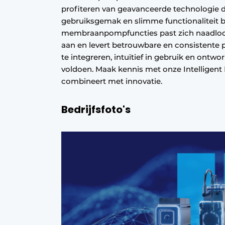
profiteren van geavanceerde technologie d
Privacy / Cookie statement
gebruiksgemak en slimme functionaliteit b
Vacature aanmelden
membraanpompfuncties past zich naadloo
aan en levert betrouwbare en consistente 
Vacatures
te integreren, intuïtief in gebruik en ont
Video’s
voldoen. Maak kennis met onze Intelligen
combineert met innovatie.
Bedrijfsfoto's