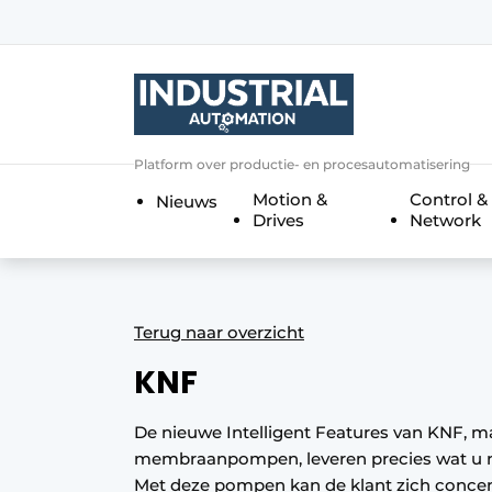
Aanmelden
Algemene voorwaarden
Bedrijven
Aanmelden
Bedankt voor de a
Platform over productie- en procesautomatisering
Bedrijven
Motion &
Control &
Nieuws
Contact
Drives
Network
Direct contact
Eigen content aanleveren
Evenement aanmelden
Terug naar overzicht
Home
KNF
Meest gelezen
De nieuwe Intelligent Features van KNF, ma
Nieuwsbrief
membraanpompen, leveren precies wat u nod
Podcasts
Met deze pompen kan de klant zich concent