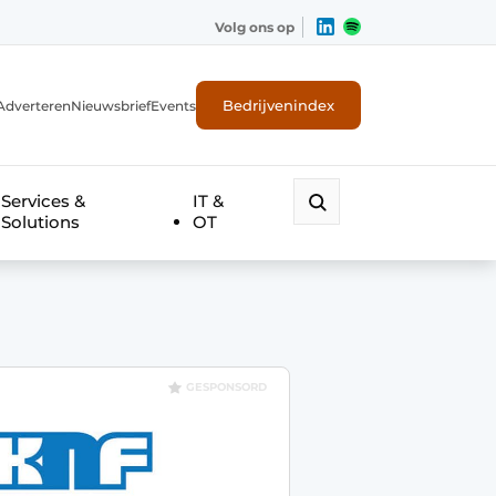
Volg ons op
Bedrijvenindex
Adverteren
Nieuwsbrief
Events
Services &
IT &
Solutions
OT
GESPONSORD