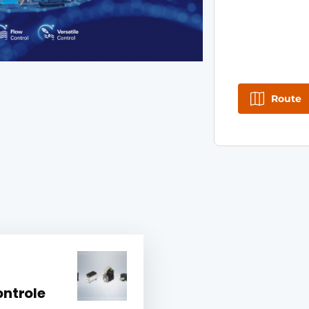
Route
ontrole