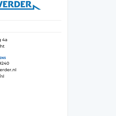
g 4a
cht
ENS
9240
erder.nl
nl