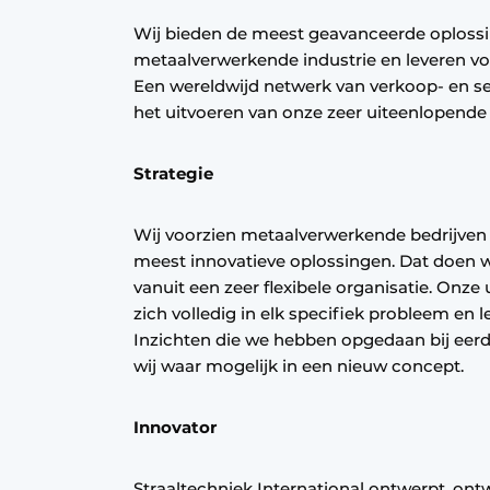
Privacy / Cookie statement
Wij bieden de meest geavanceerde oplossi
metaalverwerkende industrie en leveren vo
Vacature aanmelden
Een wereldwijd netwerk van verkoop- en se
Vacatures
het uitvoeren van onze zeer uiteenlopende 
Video’s
Strategie
Wij voorzien metaalverwerkende bedrijven 
meest innovatieve oplossingen. Dat doen w
vanuit een zeer flexibele organisatie. Onz
zich volledig in elk specifiek probleem en l
Inzichten die we hebben opgedaan bij eerde
wij waar mogelijk in een nieuw concept.
Innovator
Straaltechniek International ontwerpt, ont