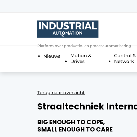
Aanmelden
Algemene voorwaarden
Bedrijven
Aanmelden
Bedankt voor de a
Platform over productie- en procesautomatisering
Bedrijven
Motion &
Control &
Nieuws
Contact
Drives
Network
Direct contact
Eigen content aanleveren
Evenement aanmelden
Terug naar overzicht
Home
Straaltechniek Intern
Meest gelezen
BIG ENOUGH TO COPE,
Nieuwsbrief
SMALL ENOUGH TO CARE
Podcasts