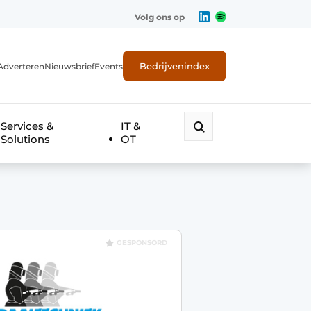
Volg ons op
Bedrijvenindex
Adverteren
Nieuwsbrief
Events
Services &
IT &
Solutions
OT
GESPONSORD