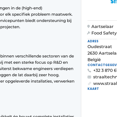
ngen in de (high-end)
or elk specifiek probleem maatwerk.
rvicepunten biedt ondersteuning bij
Aartselaar
projecten.
Food Safety
ADRES
Oudestraat
2630 Aartsela
binnen verschillende sectoren van de
België
ij met een sterke focus op R&D en
CONTACTGEGEV
e uiterst bekwame engineers verdiepen
+32 3 870 6
eggen de lat daarbij zeer hoog.
straaltech
r opgeleverde installaties, verwerken
www.straal
KAART
wikkelt én bouwt complete installaties