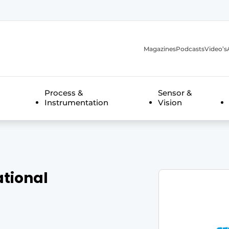
Magazines
Podcasts
Video’s
anmelding
Process &
Sensor &
Instrumentation
Vision
ational