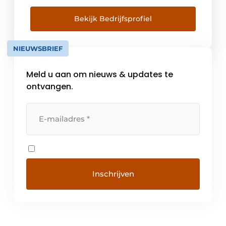
Om dit te realiseren werkt Technolec samen
met Moxa. Technolec levert betrouwbare
Bekijk Bedrijfsprofiel
netwerken die het mogelijk maakt om
toestellen te connecteren, te laten […]
NIEUWSBRIEF
Meld u aan om nieuws & updates te
ontvangen.