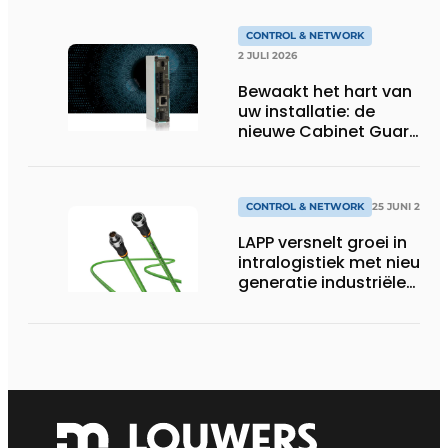
veldbussen gaat
sneller volgens de
jaarlijkse analyse van
CONTROL & NETWORK
HMS Networks
2 JULI 2026
Bewaakt het hart van
uw installatie: de
nieuwe Cabinet Guard
van Helmholz
CONTROL & NETWORK
25 JUNI 2026
LAPP versnelt groei in
intralogistiek met nieuwe
generatie industriële
connectiviteitsoplossing