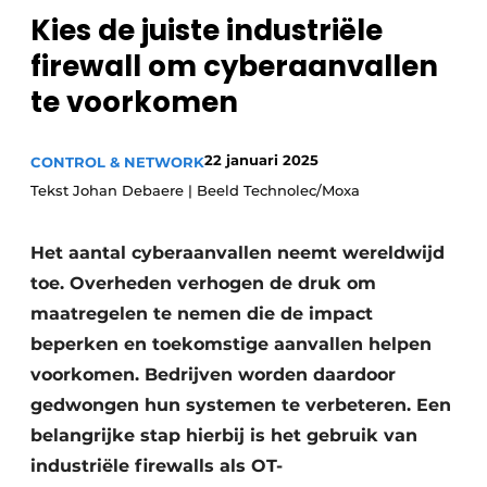
Kies de juiste industriële
Privacy / Cookie statement
firewall om cyberaanvallen
Vacature aanmelden
te voorkomen
Vacatures
Video’s
22 januari 2025
CONTROL & NETWORK
Tekst Johan Debaere | Beeld Technolec/Moxa
Het aantal cyberaanvallen neemt wereldwijd
toe. Overheden verhogen de druk om
maatregelen te nemen die de impact
beperken en toekomstige aanvallen helpen
voorkomen. Bedrijven worden daardoor
gedwongen hun systemen te verbeteren. Een
belangrijke stap hierbij is het gebruik van
industriële firewalls als OT-