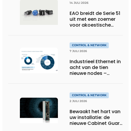
14 JULI 2026
EAO breidt de Serie 51
uit met een zoemer
voor akoestische
feedback
CONTROL & NETWORK
7 JULI 2026
Industrieel Ethernet in
acht van de tien
nieuwe nodes –
Terugloop van
veldbussen gaat
sneller volgens de
jaarlijkse analyse van
CONTROL & NETWORK
HMS Networks
2 JULI 2026
Bewaakt het hart van
uw installatie: de
nieuwe Cabinet Guard
van Helmholz