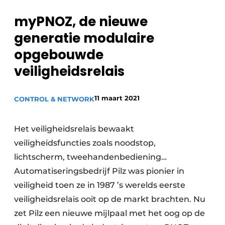
Privacy / Cookie statement
myPNOZ, de nieuwe
Vacature aanmelden
generatie modulaire
Vacatures
opgebouwde
Video’s
veiligheidsrelais
11 maart 2021
CONTROL & NETWORK
Het veiligheidsrelais bewaakt
veiligheidsfuncties zoals noodstop,
lichtscherm, tweehandenbediening…
Automatiseringsbedrijf Pilz was pionier in
veiligheid toen ze in 1987 ’s werelds eerste
veiligheidsrelais ooit op de markt brachten. Nu
zet Pilz een nieuwe mijlpaal met het oog op de