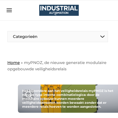
Aanmelden
Algemene voorwaarden
Bedrijven
Aanmelden
Bedankt voor de aanmelding
Categorieën
Bedrijven
Contact
Direct contact
Home
»
myPNOZ, de nieuwe generatie modulaire
opgebouwde veiligheidsrelais
Eigen content aanleveren
Evenement aanmelden
Home
Het bijzondere aan het veiligheidsrelais myPNOZ is het
nieuwe type interne combinatielogica: door de
Meest gelezen
modulaire opbouw kunnen meerdere
veiligheidssensoren worden bewaakt zonder dat er
Nieuwsbrief
meerdere relais hoeven te worden aangesloten.
Podcasts