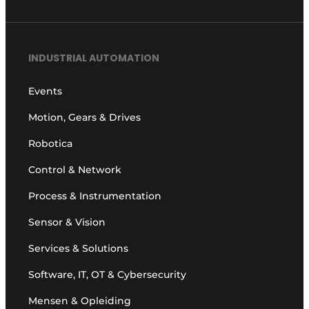
Privacy / Cookie statement
Vacature aanmelden
INDUSTRIAL AUTOMATION
Vacatures
Video’s
Events
Motion, Gears & Drives
Robotica
Control & Network
Process & Instrumentation
Sensor & Vision
Services & Solutions
Software, IT, OT & Cybersecurity
Mensen & Opleiding