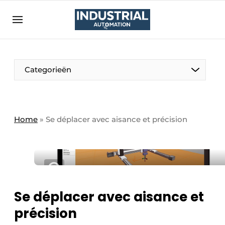
Bedrijven
Contact
Contact
Categorieën
Direct contact
Eigen content aanleveren
Emploi
Home
»
Se déplacer avec aisance et précision
Enregistrer une offre demploi
Entreprises
Merci de votre inscription
S’inscrire
Evenement aanmelden
Home
Se déplacer avec aisance et
Meest gelezen
précision
Newsletter