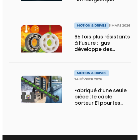
MOTION & DRIVES
5 MARS 2026
65 fois plus résistants
à l’usure : igus
développe des
roulements à billes
pour les charges
chimiques extrêmes
MOTION & DRIVES
24 FÉVRIER 2026
Fabriqué d’une seule
pièce : le câble
porteur E1 pour les
espaces d’installation
particulièrement
compacts