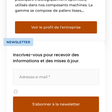
utilisés dans nos composants machines. La
gamme se compose de paliers lisses,
guidages linéaires, chaînes porte câbles et
câbles. Nous les appelons les “motion
plastics” En Belgique, nous avons plus de
Voir le profil de l'entreprise
3000 clients actifs dans toutes sortes
d’industries. Avec nos configurateurs en
NEWSLETTER
ligne disponibles sur notre […]
Inscrivez-vous pour recevoir des
informations et des mises à jour.