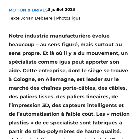
Podcasts
3 juillet 2023
MOTION & DRIVES
Privacy / Cookie statement
Texte Johan Debaere | Photos igus
S’inscrire
Notre industrie manufacturière évolue
S’inscrire
beaucoup – au sens figuré, mais surtout au
Termes et conditions
sens propre. Et là où il y a du mouvement, un
Video’s
spécialiste comme igus peut apporter son
aide. Cette entreprise, dont le siège se trouve
à Cologne, en Allemagne, est leader sur le
marché des chaînes porte-câbles, des câbles,
des paliers lisses, des paliers linéaires, de
l’impression 3D, des capteurs intelligents et
de l’automatisation à faible coût. Les « motion
plastics » de ce spécialiste sont fabriqués à
partir de tribo-polymères de haute qualité,