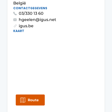
België
Podcasts
CONTACTGEGEVENS
03/330 13 60
Privacy / Cookie statement
hgeelen@igus.net
S’inscrire
igus.be
KAART
S’inscrire
Termes et conditions
Video’s
Route