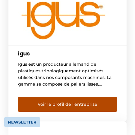
igus
Igus est un producteur allemand de
plastiques tribologiquement optimisés,
utilisés dans nos composants machines. La
gamme se compose de paliers lisses,
guidages linéaires, chaînes porte câbles et
câbles. Nous les appelons les “motion
plastics” En Belgique, nous avons plus de
Voir le profil de l'entreprise
3000 clients actifs dans toutes sortes
d’industries. Avec nos configurateurs en
NEWSLETTER
ligne disponibles sur notre […]