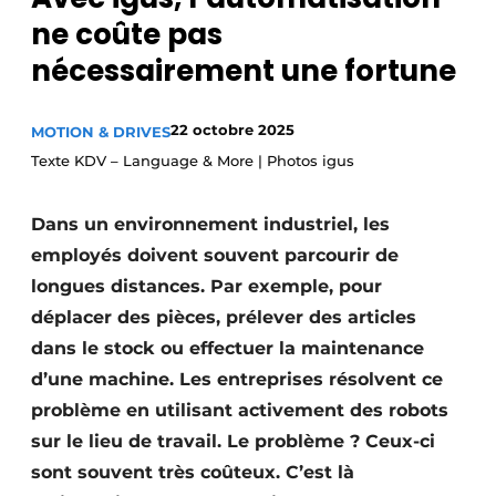
ne coûte pas
Podcasts
nécessairement une fortune
Privacy / Cookie statement
S’inscrire
22 octobre 2025
MOTION & DRIVES
S’inscrire
Texte KDV – Language & More | Photos igus
Termes et conditions
Video’s
Dans un environnement industriel, les
employés doivent souvent parcourir de
longues distances. Par exemple, pour
déplacer des pièces, prélever des articles
dans le stock ou effectuer la maintenance
d’une machine. Les entreprises résolvent ce
problème en utilisant activement des robots
sur le lieu de travail. Le problème ? Ceux-ci
sont souvent très coûteux. C’est là