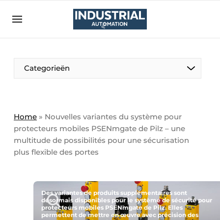
Bedrijven
Contact
Contact
Categorieën
Direct contact
Eigen content aanleveren
Emploi
Home
»
Nouvelles variantes du système pour
protecteurs mobiles PSENmgate de Pilz – une
Enregistrer une offre demploi
multitude de possibilités pour une sécurisation
Entreprises
Merci de votre inscription
S’inscrire
plus flexible des portes
Evenement aanmelden
Home
Des variantes de produits supplémentaires sont
Meest gelezen
désormais disponibles pour le système de sécurité pour
protecteurs mobiles PSENmgate de Pilz. Elles
Newsletter
permettent de mettre en œuvre avec précision des