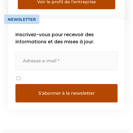
et d’automatismes. L’objectif de Pilz est
Voir le profil de l'entreprise
d’automatiser les machines et les
installations de manière à ce que la sécurité
NEWSLETTER
[…]
Inscrivez-vous pour recevoir des
informations et des mises à jour.