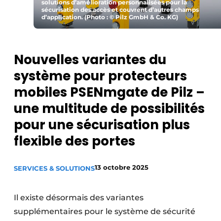
solutions d’amélioration personnalisées pour la
sécurisation des accès et couvrent d’autres champs
Podcasts
d’application. (Photo : © Pilz GmbH & Co. KG)
Privacy / Cookie statement
S’inscrire
Nouvelles variantes du
S’inscrire
système pour protecteurs
Termes et conditions
mobiles PSENmgate de Pilz –
Video’s
une multitude de possibilités
pour une sécurisation plus
flexible des portes
13 octobre 2025
SERVICES & SOLUTIONS
Il existe désormais des variantes
supplémentaires pour le système de sécurité