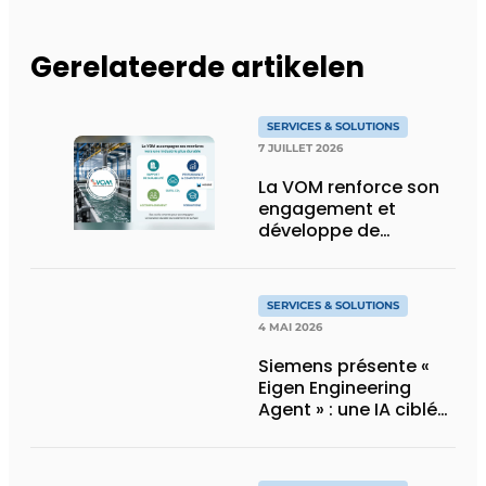
Gerelateerde artikelen
SERVICES & SOLUTIONS
7 JUILLET 2026
La VOM renforce son
engagement et
développe de
nouveaux outils pour
accompagner la
transition durable du
SERVICES & SOLUTIONS
traitement de surface
4 MAI 2026
Siemens présente «
Eigen Engineering
Agent » : une IA ciblée
pour l’automatisation
industrielle