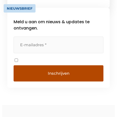
overal gebruikt: van de zeebodem tot de
NIEUWSBRIEF
ruimte – overal waar bewegende massa’s
veilig geremd of gecontroleerd moeten […]
Meld u aan om nieuws & updates te
ontvangen.