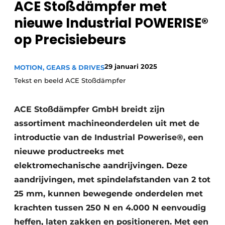
ACE Stoßdämpfer met
Privacy / Cookie statement
nieuwe Industrial POWERISE®
Vacature aanmelden
op Precisiebeurs
Vacatures
Video’s
29 januari 2025
MOTION, GEARS & DRIVES
Tekst en beeld ACE Stoßdämpfer
ACE Stoßdämpfer GmbH breidt zijn
assortiment machineonderdelen uit met de
introductie van de Industrial Powerise®, een
nieuwe productreeks met
elektromechanische aandrijvingen. Deze
aandrijvingen, met spindelafstanden van 2 tot
25 mm, kunnen bewegende onderdelen met
krachten tussen 250 N en 4.000 N eenvoudig
heffen, laten zakken en positioneren. Met een