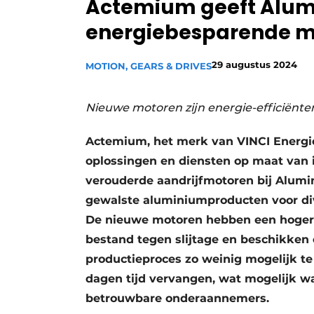
Actemium geeft Alum
Privacy / Cookie statement
energiebesparende 
Vacature aanmelden
Vacatures
29 augustus 2024
MOTION, GEARS & DRIVES
Video’s
Nieuwe motoren zijn energie-efficiënter
Actemium, het merk van VINCI Energie
oplossingen en diensten op maat van i
verouderde aandrijfmotoren bij Alumi
gewalste aluminiumproducten voor div
De nieuwe motoren hebben een hoger r
bestand tegen slijtage en beschikken 
productieproces zo weinig mogelijk t
dagen tijd vervangen, wat mogelijk 
betrouwbare onderaannemers.