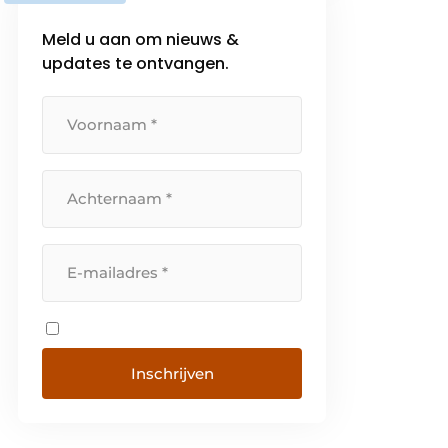
van hun concurrentievoordeel
Meld u aan om nieuws &
en het verbeteren van hun
updates te ontvangen.
industriële prestaties.