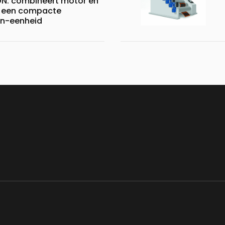
N: combineert motor en
 een compacte
n-eenheid