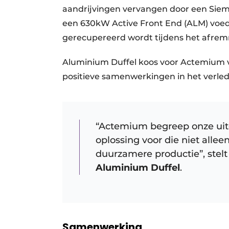
aandrijvingen vervangen door een Sieme
een 630kW Active Front End (ALM) voed
gerecupereerd wordt tijdens het afre
Aluminium Duffel koos voor Actemium v
positieve samenwerkingen in het verle
“Actemium begreep onze uitd
oplossing voor die niet allee
duurzamere productie”, stel
Aluminium Duffel
.
Samenwerking