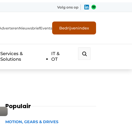
Volg ons op
Bedrijvenindex
Adverteren
Nieuwsbrief
Events
Services &
IT &
Solutions
OT
Populair
MOTION, GEARS & DRIVES