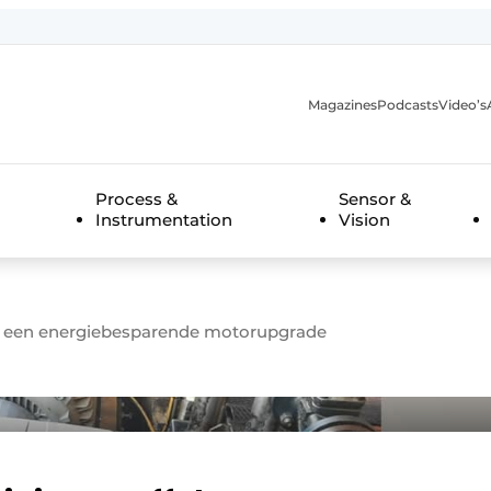
Magazines
Podcasts
Video’s
anmelding
Process &
Sensor &
Instrumentation
Vision
l een energiebesparende motorupgrade