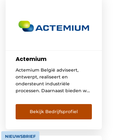
Actemium
Actemium België adviseert,
ontwerpt, realiseert en
ondersteunt industriële
processen. Daarnaast bieden we
service en opleidingen aan. Onze
activiteiten omvatten
elektriciteit & instrumentatie,
Bekijk Bedrijfsprofiel
IT/ICT, automatisering en
mechanics & piping. Het is onze
missie om klanten te
NIEUWSBRIEF
ondersteunen bij het versterken