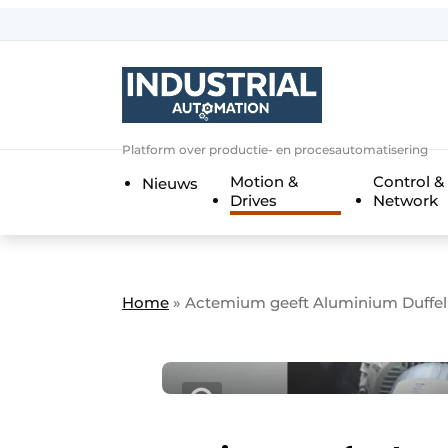
Aanmelden
Algemene voorwaarden
Bedrijven
Aanmelden
Bedankt voor de a
Platform over productie- en procesautomatisering
Bedrijven
Motion &
Control &
Nieuws
Contact
Drives
Network
Direct contact
Eigen content aanleveren
Evenement aanmelden
Home
»
Actemium geeft Aluminium Duffe
Home
Meest gelezen
Nieuwsbrief
Podcasts