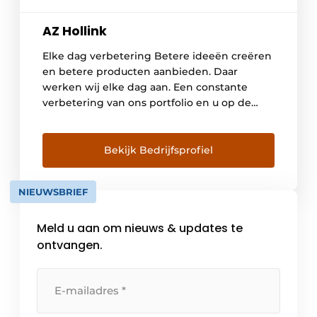
AZ Hollink
Elke dag verbetering Betere ideeën creëren
en betere producten aanbieden. Daar
werken wij elke dag aan. Een constante
verbetering van ons portfolio en u op de
best mogelijke manier helpen is ons doel.
Dat is de passie van AZ Hollink Nederland en
onze koppelingen, glijlagers en
Bekijk Bedrijfsprofiel
tandwielkasten. Om die reden leidt AZ
Hollink Nederland de […]
NIEUWSBRIEF
Meld u aan om nieuws & updates te
ontvangen.