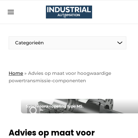
Aanmelden
Algemene voorwaarden
Bedrijven
Aanmelden
Bedankt voor de aanmelding
Categorieën
Bedrijven
Contact
Direct contact
Home
»
Advies op maat voor hoogwaardige
powertransmissie-componenten
Eigen content aanleveren
Evenement aanmelden
Home
Synchroonkoppeling type MS.
Meest gelezen
Nieuwsbrief
Advies op maat voor
Podcasts