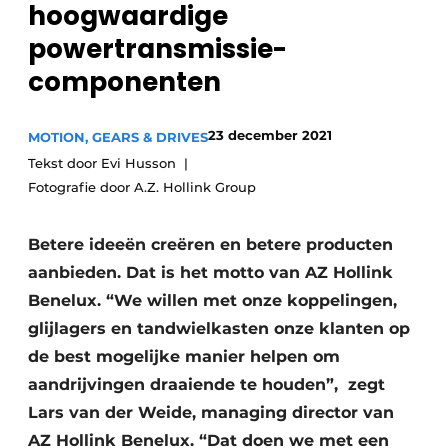
hoogwaardige
Privacy / Cookie statement
powertransmissie-
Vacature aanmelden
componenten
Vacatures
Video’s
23 december 2021
MOTION, GEARS & DRIVES
Tekst door Evi Husson
Fotografie door A.Z. Hollink Group​
Betere ideeën creëren en betere producten
aanbieden. Dat is het motto van AZ Hollink
Benelux. “We willen met onze koppelingen,
glijlagers en tandwielkasten onze klanten op
de best mogelijke manier helpen om
aandrijvingen draaiende te houden”, zegt
Lars van der Weide, managing director van
AZ Hollink Benelux. “Dat doen we met een