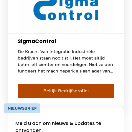
SigmaControl
De Kracht Van Integratie Industriële
bedrijven staan nooit stil. Het moet altijd
beter, efficiënter en voordeliger. Niet zelden
fungeert het machinepark als aanjager van
die evolutie. Machinebouwers voor
industriële toepassingen moeten mee in die
ontwikkelingen. Met SigmaControl heeft u
Bekijk Bedrijfsprofiel
een partner die uw business begrijpt. En die
u in staat stelt om uw machines optimaal […]
NIEUWSBRIEF
Meld u aan om nieuws & updates te
ontvangen.