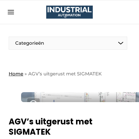
Aanmelden
Algemene voorwaarden
Bedrijven
Aanmelden
Bedankt voor de aanmelding
Categorieën
Bedrijven
Contact
Direct contact
Home
»
AGV’s uitgerust met SIGMATEK
Eigen content aanleveren
Evenement aanmelden
Home
Meest gelezen
AGV’s uitgerust met
Nieuwsbrief
SIGMATEK
Podcasts