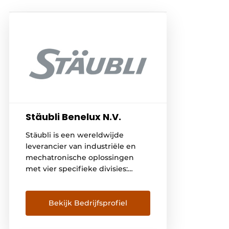
Stäubli Benelux N.V.
Stäubli is een wereldwijde
leverancier van industriële en
mechatronische oplossingen
met vier specifieke divisies:
Electrical Connectors, Fluid
Connectors, Robotics en Textile,
De Stäubli Group is actief in 29
Bekijk Bedrijfsprofiel
landen, wordt
vertegenwoordigd door agenten