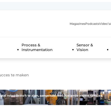
Magazines
Podcasts
Video’s
anmelding
Process &
Sensor &
Instrumentation
Vision
succes te maken
igtal robotdemo’s te zien, aangevuld met boeiende expert talks en