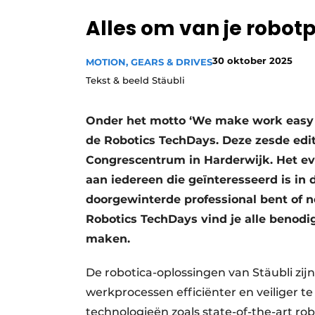
Privacy / Cookie statement
Alles om van je robot
Vacature aanmelden
30 oktober 2025
MOTION, GEARS & DRIVES
Vacatures
Tekst & beeld Stäubli
Video’s
Onder het motto ‘We make work easy a
de Robotics TechDays. Deze zesde edit
Congrescentrum in Harderwijk. Het ev
aan iedereen die geïnteresseerd is in 
doorgewinterde professional bent of ne
Robotics TechDays vind je alle benodi
maken.
De robotica-oplossingen van Stäubli zij
werkprocessen efficiënter en veiliger
technologieën zoals state-of-the-art robot