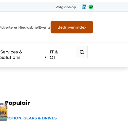
Volg ons op
Bedrijvenindex
Adverteren
Nieuwsbrief
Events
Services &
IT &
Solutions
OT
Populair
MOTION, GEARS & DRIVES