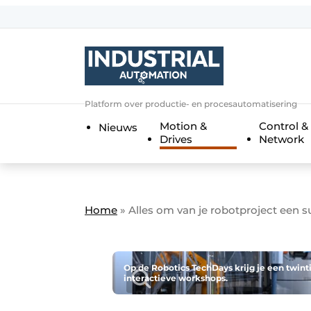
Aanmelden
Algemene voorwaarden
Bedrijven
Aanmelden
Bedankt voor de a
Platform over productie- en procesautomatisering
Bedrijven
Motion &
Control &
Nieuws
Contact
Drives
Network
Direct contact
Eigen content aanleveren
Evenement aanmelden
Home
»
Alles om van je robotproject een 
Home
Meest gelezen
Op de Robotics TechDays krijg je een twint
interactieve workshops.
Nieuwsbrief
Podcasts