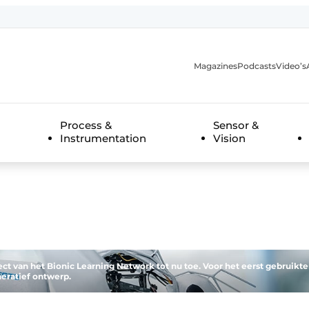
Magazines
Podcasts
Video’s
anmelding
Process &
Sensor &
Instrumentation
Vision
ect van het Bionic Learning Network tot nu toe. Voor het eerst gebruikt
eratief ontwerp.