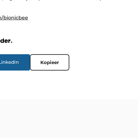
/bionicbee
rder.
LinkedIn
Kopieer