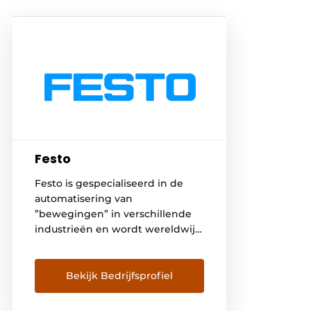
Festo
Festo is gespecialiseerd in de
automatisering van
”bewegingen” in verschillende
industrieën en wordt wereldwijd
vertegenwoordigd in 176 landen.
Twaalf productiefaciliteiten
wereldwijd zorgen voor een
Bekijk Bedrijfsprofiel
snelle en betrouwbare levering
van elektrische en pneumatische