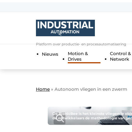
Aanmelden
Algemene voorwaarden
Bedrijven
Aanmelden
Bedankt voor de a
Platform over productie- en procesautomatisering
Bedrijven
Motion &
Control &
Nieuws
Contact
Drives
Network
Direct contact
Eigen content aanleveren
Evenement aanmelden
Home
»
Autonoom vliegen in een zwerm
Home
Meest gelezen
De BionicBee is het kleinste vliegende obj
de ontwikkelaars de methodologie van gen
Nieuwsbrief
Podcasts