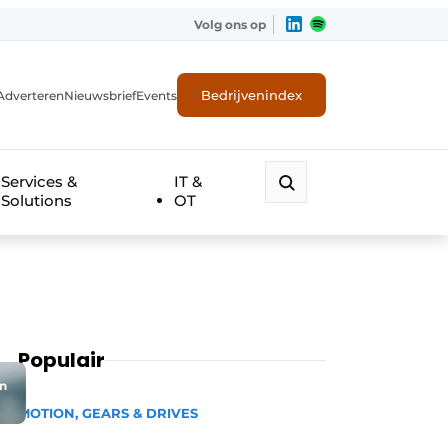
Volg ons op
Bedrijvenindex
Adverteren
Nieuwsbrief
Events
Services &
IT &
Solutions
OT
Populair
en
MOTION, GEARS & DRIVES