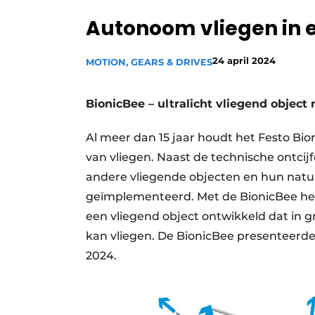
Privacy / Cookie statement
Autonoom vliegen in 
Vacature aanmelden
24 april 2024
MOTION, GEARS & DRIVES
Vacatures
Video’s
BionicBee – ultralicht vliegend object
Al meer dan 15 jaar houdt het Festo Bio
van vliegen. Naast de technische ontcijf
andere vliegende objecten en hun natuu
geïmplementeerd. Met de BionicBee hee
een vliegend object ontwikkeld dat in 
kan vliegen. De BionicBee presenteerde
2024.