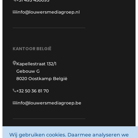
info@louwersmediagroep.nl
KANTOOR BELGIË
Kapellestraat 132/1
Gebouw G
8020 Oostkamp België
+32 50 36 81 70
info@louwersmediagroep.be
Wij gebruiken cookies. Daarmee analyseren we
www.louwersmediagroep.com