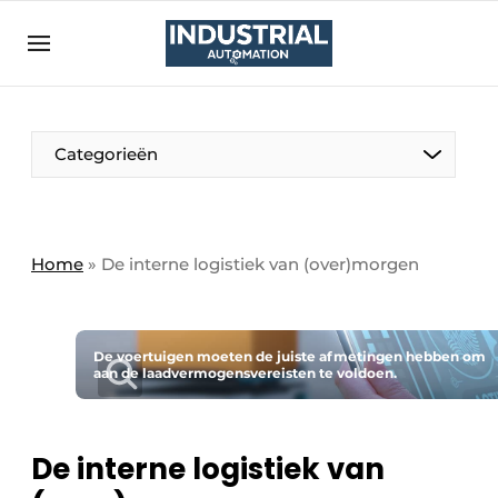
Aanmelden
Algemene voorwaarden
Bedrijven
Aanmelden
Bedankt voor de aanmelding
Categorieën
Bedrijven
Contact
Direct contact
Home
»
De interne logistiek van (over)morgen
Eigen content aanleveren
Evenement aanmelden
De voertuigen moeten de juiste afmetingen hebben om
Home
aan de laadvermogensvereisten te voldoen.
Meest gelezen
Nieuwsbrief
De interne logistiek van
Podcasts