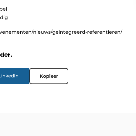
pel
odig
evenementen/nieuws/geintegreerd-referentieren/
rder.
LinkedIn
Kopieer