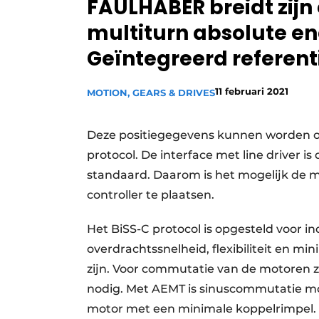
FAULHABER breidt zijn
Privacy / Cookie statement
multiturn absolute en
Vacature aanmelden
Geïntegreerd referent
Vacatures
Video’s
11 februari 2021
MOTION, GEARS & DRIVES
Deze positiegegevens kunnen worden op
protocol. De interface met line driver i
standaard. Daarom is het mogelijk de m
controller te plaatsen.
Het BiSS-C protocol is opgesteld voor i
overdrachtssnelheid, flexibiliteit en m
zijn. Voor commutatie van de motoren zi
nodig. Met AEMT is sinuscommutatie mog
motor met een minimale koppelrimpel.