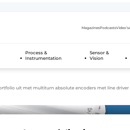
Magazines
Podcasts
Video’s
anmelding
Process &
Sensor &
Instrumentation
Vision
folio uit met multiturn absolute encoders met line driver 