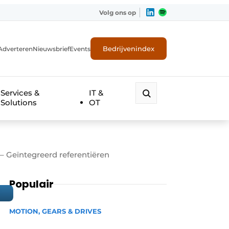
Volg ons op
Bedrijvenindex
Adverteren
Nieuwsbrief
Events
Services &
IT &
Solutions
OT
– Geïntegreerd referentiëren
Populair
MOTION, GEARS & DRIVES