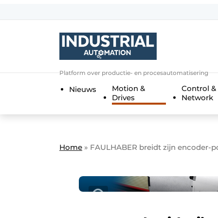
Aanmelden
Algemene voorwaarden
Bedrijven
Aanmelden
Bedankt voor de a
Platform over productie- en procesautomatisering
Bedrijven
Motion &
Control &
Nieuws
Contact
Drives
Network
Direct contact
Eigen content aanleveren
Evenement aanmelden
Home
»
FAULHABER breidt zijn encoder-port
Home
Meest gelezen
Nieuwsbrief
Podcasts