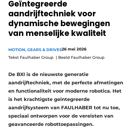
Geïntegreerde
Privacy / Cookie statement
aandrijftechniek voor
Vacature aanmelden
dynamische bewegingen
Vacatures
van menselijke kwaliteit
Video’s
26 mei 2026
MOTION, GEARS & DRIVES
Tekst Faulhaber Group | Beeld Faulhaber Group
De BXI is de nieuwste generatie
aandrijftechniek, met de perfecte afmetingen
en functionaliteit voor moderne robotica. Het
is het krachtigste geïntegreerde
aandrijfsysteem van FAULHABER tot nu toe,
speciaal ontworpen voor de vereisten van
geavanceerde robottoepassingen.