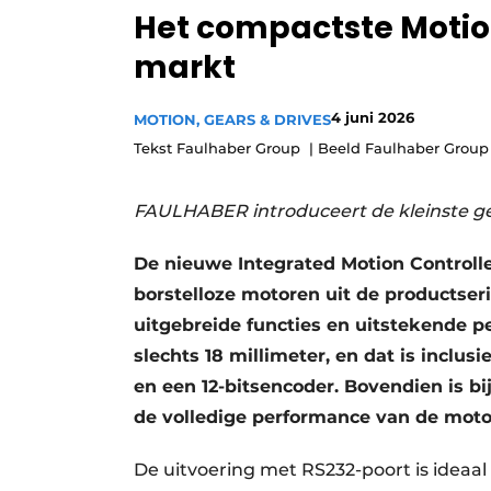
Het compactste Motio
Privacy / Cookie statement
markt
Vacature aanmelden
Vacatures
4 juni 2026
MOTION, GEARS & DRIVES
Video’s
Tekst Faulhaber Group | Beeld Faulhaber Group
FAULHABER introduceert de kleinste ge
De nieuwe Integrated Motion Controll
borstelloze motoren uit de productse
uitgebreide functies en uitstekende p
slechts 18 millimeter, en dat is inclu
en een 12-bitsencoder. Bovendien is bij
de volledige performance van de moto
De uitvoering met RS232-poort is ideaal