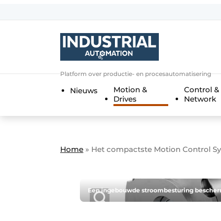
Aanmelden
Algemene voorwaarden
Bedrijven
Aanmelden
Bedankt voor de a
Platform over productie- en procesautomatisering
Bedrijven
Motion &
Control &
Nieuws
Contact
Drives
Network
Direct contact
Eigen content aanleveren
Evenement aanmelden
Home
»
Het compactste Motion Control S
Home
Meest gelezen
Een ingebouwde stroombesturing bescherm
Nieuwsbrief
Podcasts