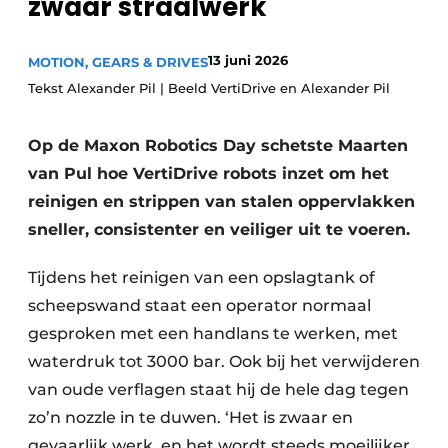
zwaar straalwerk
Privacy / Cookie statement
Vacature aanmelden
13 juni 2026
MOTION, GEARS & DRIVES
Tekst Alexander Pil | Beeld VertiDrive en Alexander Pil
Vacatures
Video’s
Op de Maxon Robotics Day schetste Maarten
van Pul hoe VertiDrive robots inzet om het
reinigen en strippen van stalen oppervlakken
sneller, consistenter en veiliger uit te voeren.
Tijdens het reinigen van een opslagtank of
scheepswand staat een operator normaal
gesproken met een handlans te werken, met
waterdruk tot 3000 bar. Ook bij het verwijderen
van oude verflagen staat hij de hele dag tegen
zo’n nozzle in te duwen. ‘Het is zwaar en
gevaarlijk werk, en het wordt steeds moeilijker