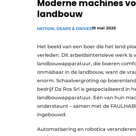
Moderne machines vo
Privacy / Cookie statement
landbouw
Vacature aanmelden
Vacatures
19 mei 2025
MOTION, GEARS & DRIVES
Video’s
Het beeld van een boer die het land plo
verleden. Dit arbeidsintensieve werk is
landbouwapparatuur, die boeren comfor
onmisbaar in de landbouw, want de vraa
enorm. Schaalvergroting op boerenland e
bedrijf Da Ros Srl is gespecialiseerd in
landbouwapparatuur. Eén van hun machin
ondersteunt – samen met de FAULHABER
ingebouwd.
Automatisering en robotica verandere