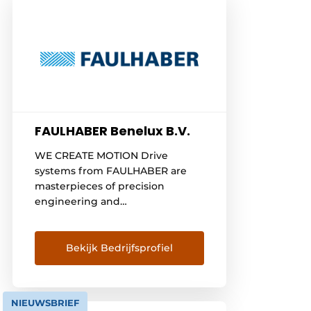
FAULHABER Benelux B.V.
WE CREATE MOTION Drive
systems from FAULHABER are
masterpieces of precision
engineering and
electromechanics at the limits of
the technically feasible.
Bekijk Bedrijfsprofiel
NIEUWSBRIEF