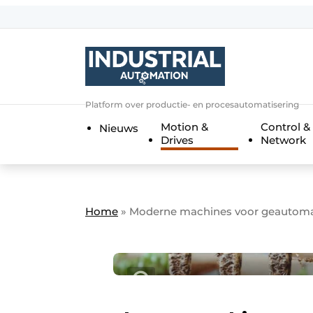
Aanmelden
Algemene voorwaarden
Bedrijven
Aanmelden
Bedankt voor de a
Platform over productie- en procesautomatisering
Bedrijven
Motion &
Control &
Nieuws
Contact
Drives
Network
Direct contact
Eigen content aanleveren
Evenement aanmelden
Home
»
Moderne machines voor geautoma
Home
Meest gelezen
Nieuwsbrief
Podcasts