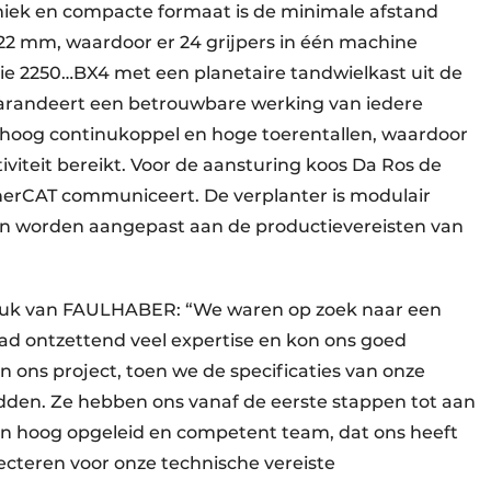
iek en compacte formaat is de minimale afstand
s 22 mm, waardoor er 24 grijpers in één machine
rie 2250…BX4 met een planetaire tandwielkast uit de
arandeert een betrouwbare werking van iedere
 hoog continukoppel en hoge toerentallen, waardoor
viteit bereikt. Voor de aansturing koos Da Ros de
therCAT communiceert. De verplanter is modulair
n worden aangepast aan de productievereisten van
ruk van FAULHABER: “We waren op zoek naar een
ad ontzettend veel expertise en kon ons goed
n ons project, toen we de specificaties van onze
dden. Ze hebben ons vanaf de eerste stappen tot aan
en hoog opgeleid en competent team, dat ons heeft
cteren voor onze technische vereiste