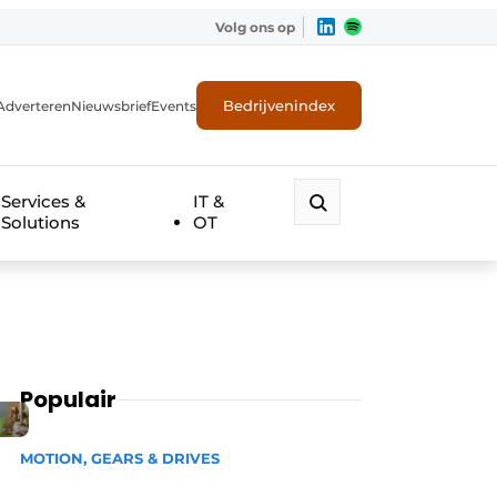
Volg ons op
Bedrijvenindex
Adverteren
Nieuwsbrief
Events
Services &
IT &
Solutions
OT
Populair
MOTION, GEARS & DRIVES