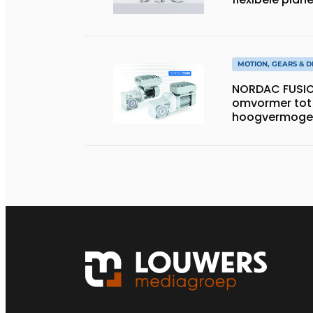
MOTION, GEARS & D
NORDAC FUSIO
omvormer tot
hoogvermoge