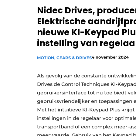
Privacy / Cookie statement
Nidec Drives, produce
Vacature aanmelden
Elektrische aandrijfp
Vacatures
nieuwe KI-Keypad Plu
Video’s
instelling van regelaa
4 november 2024
MOTION, GEARS & DRIVES
Als gevolg van de constante ontwikkelin
Drives de Control Techniques KI-Keypa
gebruikersinterface tot nu toe biedt ve
gebruiksvriendelijker en toepassingen en
Met het intuïtieve KI-Keypad Plus krijg
instellingen in de regelaar voor optim
transportband of een complex meer-assi
meerwaarde. Gebruik van het Keypad bes