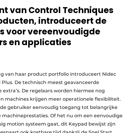
nt van Control Techniques
roducten, introduceert de
s voor vereenvoudigde
rs en applicaties
g van haar product portfolio introduceert Nidec
d Plus. De technisch meest geavanceerde
le extra’s. De regelaars worden hiermee nog
 machines krijgen meer operationele flexibiliteit.
t de gebruiker eenvoudig toegang tot belangrijke
ale machineprestaties. Of het nu om een eenvoudige
g motion systeem gaat, dit Keypad bewijst zijn
paart ook kostbare tijd dankzij de Snel Start