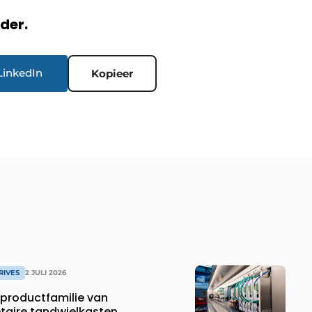
rder.
LinkedIn
Kopieer
RIVES
2 JULI 2026
productfamilie van
etaire tandwielkasten