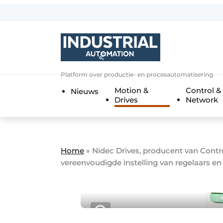
Aanmelden
Algemene voorwaarden
Bedrijven
Aanmelden
Bedankt voor de a
Platform over productie- en procesautomatisering
Bedrijven
Motion &
Control &
Nieuws
Contact
Drives
Network
Direct contact
Eigen content aanleveren
Evenement aanmelden
Home
»
Nidec Drives, producent van Contr
vereenvoudigde instelling van regelaars en 
Home
Meest gelezen
Nieuwsbrief
Podcasts