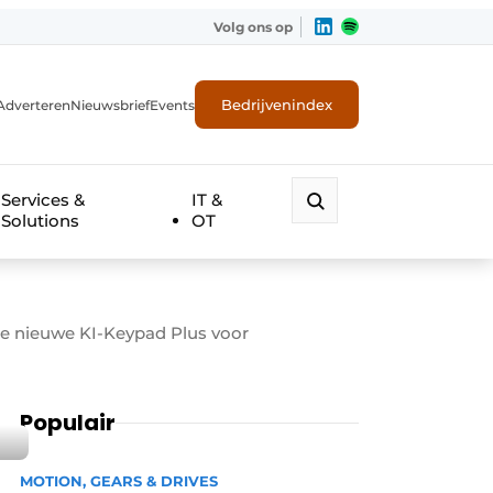
Volg ons op
Bedrijvenindex
Adverteren
Nieuwsbrief
Events
Services &
IT &
Solutions
OT
de nieuwe KI-Keypad Plus voor
Populair
MOTION, GEARS & DRIVES