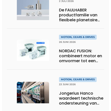
2 JULI 2026
De FAULHABER
productfamilie van
flexibele planetaire
tandwielkasten
MOTION, GEARS & DRIVES
26 JUNI 2026
NORDAC FUSION:
combineert motor en
omvormer tot een
compacte
hoogvermogen-
eenheid
MOTION, GEARS & DRIVES
23 JUNI 2026
Jongerius Hanco
waardeert technische
ondersteuning van
Groschopp