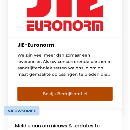
JIE-Euronorm
We zijn veel meer dan zomaar een
leverancier. Als uw concurrerende partner in
aandrijftechniek zetten we ons in om op
maat gemaakte oplossingen te bieden die
uw succes ondersteunen. Met een sterke
focus op kwaliteit, innovatie en
kostenefficiëntie staan we aan uw zijde als
Bekijk Bedrijfsprofiel
een betrouwbare partner. We helpen u om
uitdagingen aan te gaan […]
NIEUWSBRIEF
Meld u aan om nieuws & updates te