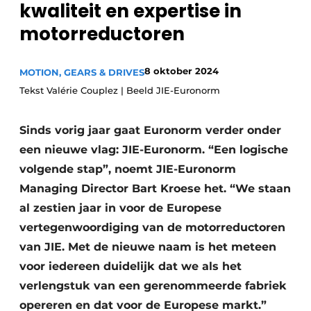
kwaliteit en expertise in
Privacy / Cookie statement
motorreductoren
Vacature aanmelden
Vacatures
8 oktober 2024
MOTION, GEARS & DRIVES
Video’s
Tekst Valérie Couplez | Beeld JIE-Euronorm
Sinds vorig jaar gaat Euronorm verder onder
een nieuwe vlag: JIE-Euronorm. “Een logische
volgende stap”, noemt JIE-Euronorm
Managing Director Bart Kroese het. “We staan
al zestien jaar in voor de Europese
vertegenwoordiging van de motorreductoren
van JIE. Met de nieuwe naam is het meteen
voor iedereen duidelijk dat we als het
verlengstuk van een gerenommeerde fabriek
opereren en dat voor de Europese markt.”