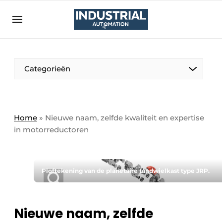
Aanmelden
Algemene voorwaarden
Bedrijven
Aanmelden
Bedankt voor de aanmelding
Categorieën
Bedrijven
Contact
Direct contact
Home
»
Nieuwe naam, zelfde kwaliteit en expertise
in motorreductoren
Eigen content aanleveren
Evenement aanmelden
Home
Ploftekening van de planetaire tandwielkast type JRP.
Meest gelezen
Nieuwsbrief
Nieuwe naam, zelfde
Podcasts