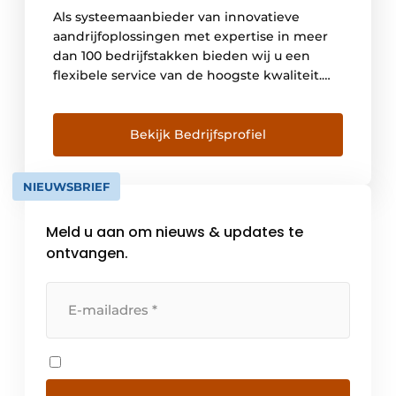
Als systeemaanbieder van innovatieve
aandrijfoplossingen met expertise in meer
dan 100 bedrijfstakken bieden wij u een
flexibele service van de hoogste kwaliteit.
NORD heeft eigen bedrijven in 36 landen
met 48 dochterondernemingen en verdere
verkooppartners in meer dan 50 landen.
Bekijk Bedrijfsprofiel
Deze bieden advies ter plaatse,
montagecentra, technische ondersteuning
NIEUWSBRIEF
en klantenservice.
Meld u aan om nieuws & updates te
ontvangen.