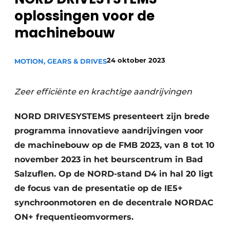
oplossingen voor de
Privacy / Cookie statement
machinebouw
Vacature aanmelden
Vacatures
24 oktober 2023
MOTION, GEARS & DRIVES
Video’s
Zeer efficiënte en krachtige aandrijvingen
NORD DRIVESYSTEMS presenteert zijn brede
programma innovatieve aandrijvingen voor
de machinebouw op de FMB 2023, van 8 tot 10
november 2023 in het beurscentrum in Bad
Salzuflen. Op de NORD-stand D4 in hal 20 ligt
de focus van de presentatie op de IE5+
synchroonmotoren en de decentrale NORDAC
ON+ frequentieomvormers.