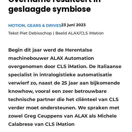
geslaagde symbiose
Privacy / Cookie statement
Vacature aanmelden
23 juni 2023
MOTION, GEARS & DRIVES
Vacatures
Tekst Piet Debisschop | Beeld ALAX/CLS iMation
Video’s
Begin dit jaar werd de Herentalse
machinebouwer ALAX Automation
overgenomen door CLS iMation. De Italiaanse
specialist in intralogistieke automatisatie
verwierf zo, naast de 25 jaar aan bijkomende
knowhow, vooral een zeer betrouwbare
technische partner die het cliënteel van CLS
verder moet ondersteunen. We spraken met
zowel Greg Ceuppens van ALAX als Michele
Calabrese van CLS iMation