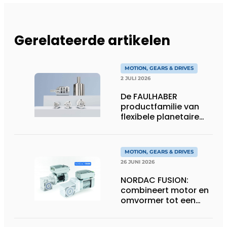
Gerelateerde artikelen
MOTION, GEARS & DRIVES
2 JULI 2026
De FAULHABER
productfamilie van
flexibele planetaire
tandwielkasten
MOTION, GEARS & DRIVES
26 JUNI 2026
NORDAC FUSION:
combineert motor en
omvormer tot een
compacte
hoogvermogen-