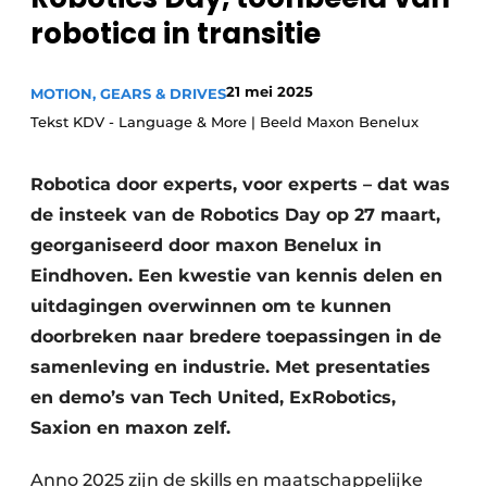
robotica in transitie
Privacy / Cookie statement
Vacature aanmelden
21 mei 2025
MOTION, GEARS & DRIVES
Vacatures
Tekst KDV - Language & More | Beeld Maxon Benelux
Video’s
Robotica door experts, voor experts – dat was
de insteek van de Robotics Day op 27 maart,
georganiseerd door maxon Benelux in
Eindhoven. Een kwestie van kennis delen en
uitdagingen overwinnen om te kunnen
doorbreken naar bredere toepassingen in de
samenleving en industrie. Met presentaties
en demo’s van Tech United, ExRobotics,
Saxion en maxon zelf.
Anno 2025 zijn de skills en maatschappelijke