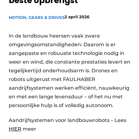
beste opbrengst
Privacy / Cookie statement
2 april 2026
Vacature aanmelden
MOTION, GEARS & DRIVES
Vacatures
In de landbouw heersen vaak zware
Video’s
omgevingsomstandigheden: Daarom is er
aangepaste en robuuste technologie nodig in
weer en wind, die constante prestaties levert en
tegelijkertijd onderhoudsarm is. Drones en
robots uitgerust met FAULHABER
aandrijfsystemen werken efficiënt, nauwkeurig
en met een lange levensduur – of het nu met
persoonlijke hulp is of volledig autonoom.
Aandrijfsystemen voor landbouwrobots – Lees
HIER
meer