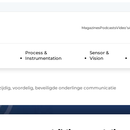
Magazines
Podcasts
Video’s
anmelding
Process &
Sensor &
Instrumentation
Vision
zijdig, voordelig, beveiligde onderlinge communicatie