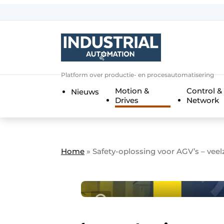
Aanmelden
Algemene voorwaarden
Bedrijven
Aanmelden
Bedankt voor de a
Platform over productie- en procesautomatisering
Bedrijven
Motion &
Control &
Nieuws
Contact
Drives
Network
Direct contact
Eigen content aanleveren
Evenement aanmelden
Home
»
Safety-oplossing voor AGV’s – veel
Home
Meest gelezen
Nieuwsbrief
Podcasts