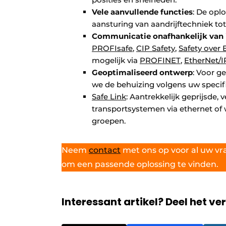
Vele aanvullende functies
: De opl
aansturing van aandrijftechniek to
Communicatie onafhankelijk van 
PROFIsafe
,
CIP Safety
,
Safety over
mogelijk via
PROFINET
,
EtherNet/I
Geoptimaliseerd ontwerp
: Voor g
we de behuizing volgens uw specifi
Safe Link
: Aantrekkelijk geprijsde,
transportsystemen via ethernet of w
groepen.
Neem
contact
met ons op voor al uw 
om een passende oplossing te vinden.
Interessant artikel? Deel het ve