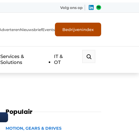
Volg ons op
Bedrijvenindex
Adverteren
Nieuwsbrief
Events
Services &
IT &
Solutions
OT
Populair
MOTION, GEARS & DRIVES