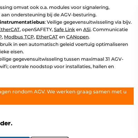
ossing omvat ook o.a. modules voor signalering,
t aan ondersteuning bij de AGV-besturing.
instrumentatiebus
: Veilige gegevensuitwisseling via bijv.
 EtherCAT
, openSAFETY,
Safe Link
en
ASi
. Communicatie
P
,
Modbus TCP
,
EtherCAT
en
CANopen
.
ebruik in een automatisch geleid voertuig optimaliseren
eke eisen.
 veilige gegevensuitwisseling tussen maximaal 31 AGV-
ifi; centrale noodstop voor installaties, hallen en
vragen rondom AGV. We werken graag samen met u
rder.