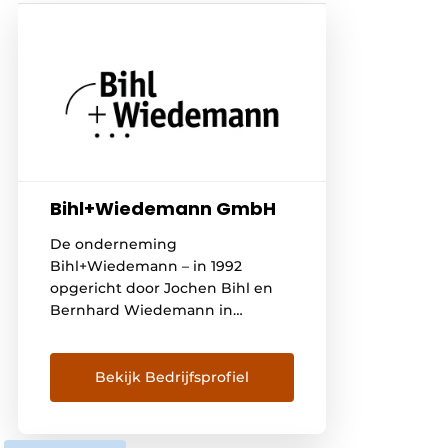
Bihl+Wiedemann GmbH
De onderneming
Bihl+Wiedemann – in 1992
opgericht door Jochen Bihl en
Bernhard Wiedemann in
Mannheim – is een middelgrote
onderneming onder leiding van
de directeuren-eigenaren. Het
Bekijk Bedrijfsprofiel
ontwikkelt en produceert
complete
automatiseringsoplossingen voor