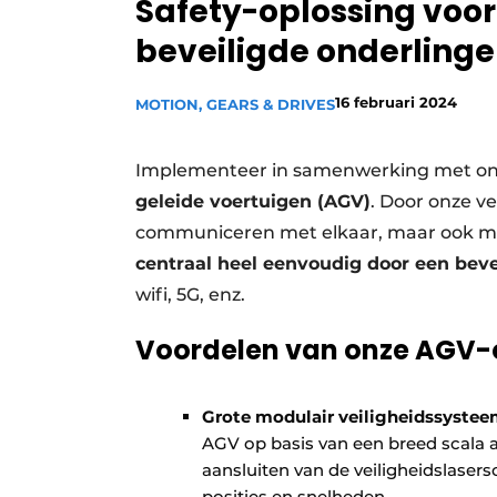
Safety-oplossing voor 
Privacy / Cookie statement
beveiligde onderling
Vacature aanmelden
Vacatures
16 februari 2024
MOTION, GEARS & DRIVES
Video’s
Implementeer in samenwerking met on
geleide voertuigen (AGV)
. Door onze ve
communiceren met elkaar, maar ook met 
centraal heel eenvoudig door een beve
wifi, 5G, enz.
Voordelen van onze AGV-
Grote modulair veiligheidssyste
AGV op basis van een breed scala a
aansluiten van de veiligheidslaser
posities en snelheden.